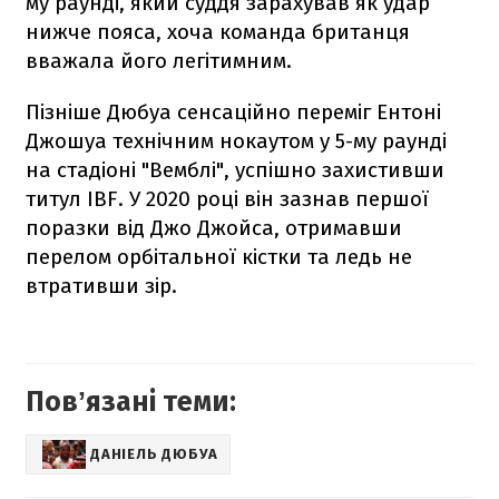
му раунді, який суддя зарахував як удар
нижче пояса, хоча команда британця
вважала його легітимним.
Пізніше Дюбуа сенсаційно переміг Ентоні
Джошуа технічним нокаутом у 5-му раунді
на стадіоні "Вемблі", успішно захистивши
титул IBF. У 2020 році він зазнав першої
поразки від Джо Джойса, отримавши
перелом орбітальної кістки та ледь не
втративши зір.
Повʼязані теми:
ДАНІЕЛЬ ДЮБУА