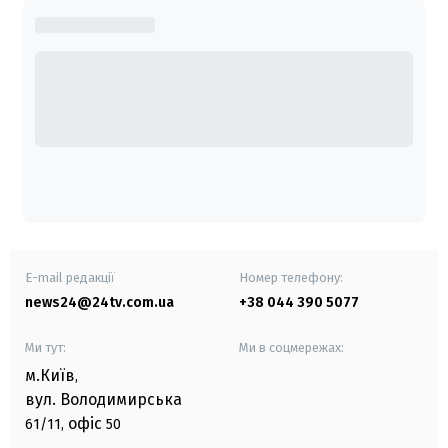
E-mail редакції
Номер телефону:
news24@24tv.com.ua
+38 044 390 5077
Ми тут:
Ми в соцмережах:
м.Київ
,
вул. Володимирська
офіс
61/11,
50