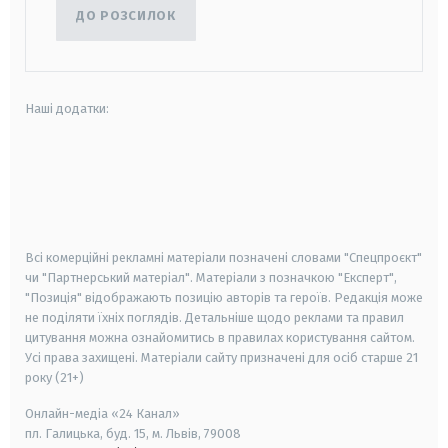
ДО РОЗСИЛОК
Наші додатки:
android
apple
smart tv
samsung smart tv
Всі комерційні рекламні матеріали позначені словами "Спецпроєкт"
чи "Партнерський матеріал". Матеріали з позначкою "Експерт",
"Позиція" відображають позицію авторів та героїв. Редакція може
не поділяти їхніх поглядів. Детальніше щодо реклами та правил
цитування можна ознайомитись в правилах користування сайтом.
Усі права захищені.
Матеріали сайту призначені для осіб старше
21
року (21+)
Онлайн-медіа «24 Канал»
пл. Галицька, буд. 15, м. Львів, 79008