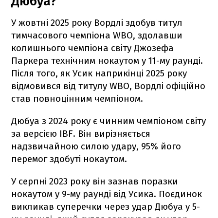
Дюбуа?
У жовтні 2025 року Вордлі здобув титул
тимчасового чемпіона WBO, здолавши
колишнього чемпіона світу Джозефа
Паркера технічним нокаутом у 11-му раунді.
Після того, як Усик наприкінці 2025 року
відмовився від титулу WBO, Вордлі офіційно
став повноцінним чемпіоном.
Дюбуа з 2024 року є чинним чемпіоном світу
за версією IBF. Він вирізняється
надзвичайною силою удару, 95% його
перемог здобуті нокаутом.
У серпні 2023 року він зазнав поразки
нокаутом у 9-му раунді від Усика. Поєдинок
викликав суперечки через удар Дюбуа у 5-