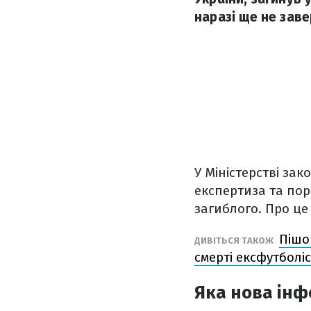
наразі ще не зав
У Міністерстві за
експертиза та пор
загиблого. Про це
Пішо
ДИВІТЬСЯ ТАКОЖ
смерті ексфутбол
Яка нова інф