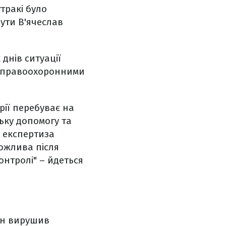
тракі було
бути В'ячеслав
днів ситуації
и правоохоронними
рії перебуває на
ьку допомогу та
є експертиза
можлива після
онтролі" – йдеться
він вирушив