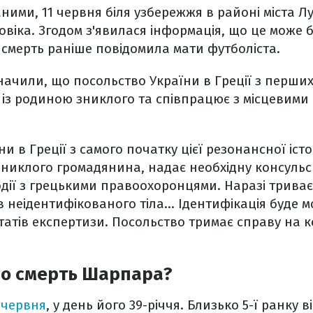
ними, 11 червня біля узбережжя в районі міста Лу
овіка. Згодом з'явилася інформація, що це може 
смерть раніше повідомила мати футболіста.
начили, що посольство України в Греції з перших 
т із родиною зниклого та співпрацює з місцевим
и в Греції з самого початку цієї резонансної істо
 зниклого громадянина, надає необхідну консульс
дії з грецькими правоохоронцями. Наразі трива
ів неідентифікованого тіла… Ідентифікація буде 
атів експертизи. Посольство тримає справу на к
ро смерть Шарпара?
 червня
, у день його 39-річчя. Близько 5-ї ранку 