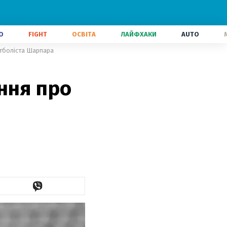
О
FIGHT
ОСВІТА
ЛАЙФХАКИ
AUTO
утболіста Шарпара
ння про