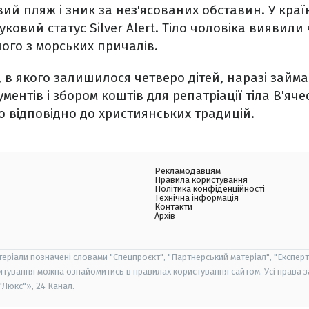
вий пляж і зник за нез'ясованих обставин. У кра
овий статус Silver Alert. Тіло чоловіка виявили 
ного з морських причалів.
 в якого залишилося четверо дітей, наразі займа
ентів і збором коштів для репатріації тіла В'яче
 відповідно до християнських традицій.
Рекламодавцям
Правила користування
Політика конфіденційності
Технічна інформація
Контакти
Архів
теріали позначені словами "Спецпроєкт", "Партнерський матеріал", "Експерт
итування можна ознайомитись в правилах користування сайтом. Усі права 
Люкс"», 24 Канал.