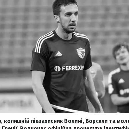
, колишній півзахисник Волині, Ворскли та моло
у Греції. Водночас офіційна процедура ідентифік