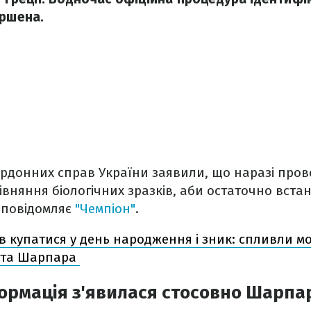
ершена.
кордонних справ України заявили, що наразі про
івняння біологічних зразків, аби остаточно вста
 повідомляє
"Чемпіон"
.
в купатися у день народження і зник: спливли м
іста Шарпара
ормація з'явилася стосовно Шарпа