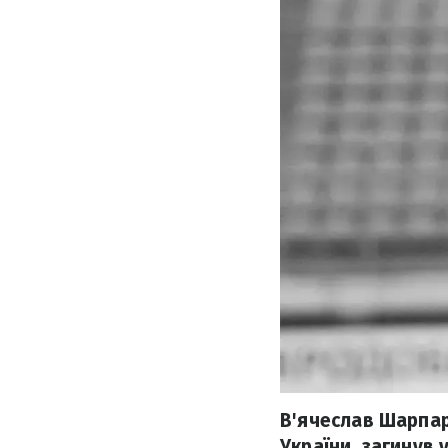
В'ячеслав Шарпар
України, загинув 