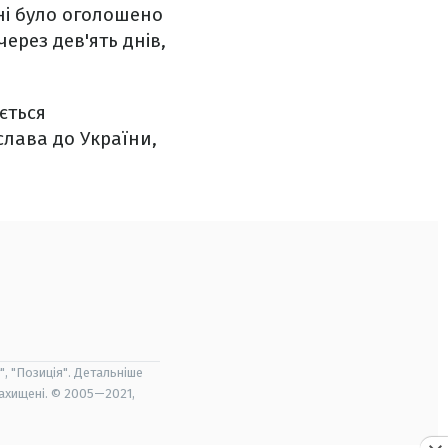
їні було оголошено
через дев'ять днів,
ється
слава до України,
", "Позиція". Детальніше
захищені. © 2005—2021,