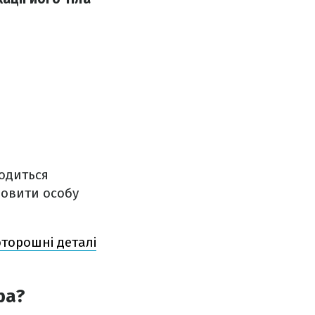
водиться
новити особу
оторошні деталі
ра?