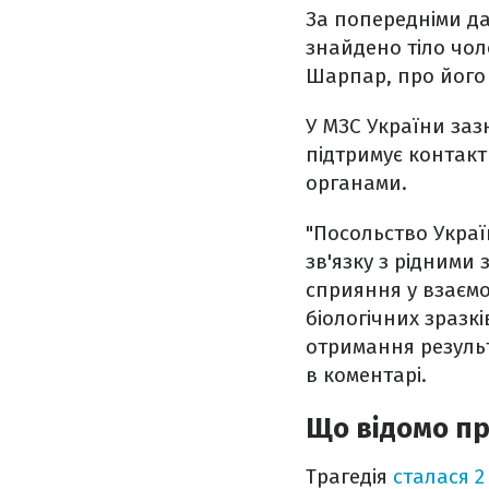
За попередніми да
знайдено тіло чол
Шарпар, про його 
У МЗС України заз
підтримує контак
органами.
"Посольство Україн
зв'язку з рідними
сприяння у взаємо
біологічних зразк
отримання результ
в коментарі.
Що відомо п
Трагедія
сталася 2