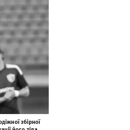
діжної збірної
ації його тіла