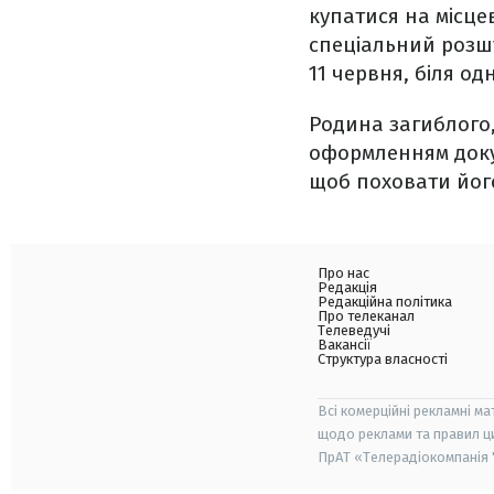
купатися на місце
спеціальний розшук
11 червня, біля од
Родина загиблого,
оформленням докум
щоб поховати його
Про нас
Редакція
Редакційна політика
Про телеканал
Телеведучі
Вакансії
Структура власності
Всі комерційні рекламні ма
щодо реклами та правил ц
ПрАТ «Телерадіокомпанія "