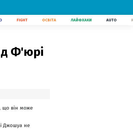
О
FIGHT
ОСВІТА
ЛАЙФХАКИ
AUTO
ід Ф'юрі
, що він може
ні Джошуа не