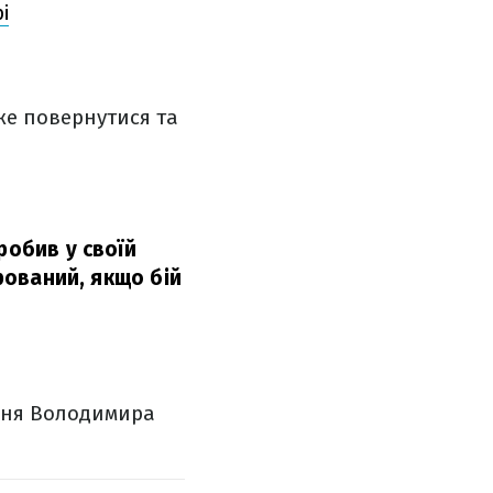
і
же повернутися та
робив у своїй
арований, якщо бій
ння Володимира