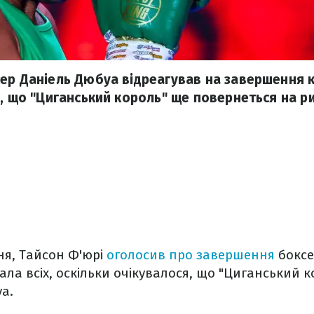
ер Даніель Дюбуа відреагував на завершення к
є, що "Циганський король" ще повернеться на ри
чня, Тайсон Ф'юрі
оголосив про завершення
боксе
ала всіх, оскільки очікувалося, що "Циганський 
уа.