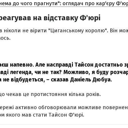
нема до чого прагнути": оглядач про кар'єру Ф'юр
реагував на відставку Ф'юрі
в ніколи не вірити "Циганському королю". Він мо
ось.
аєш напевно. Але насправді Тайсон достатньо з
равді легенда, чи не так? Можливо, я буду розч
 не відбудеться,
– сказав Даніель Дюбуа.
що чекав це протистояння кілька років.
мережі активно обговорювали можливе поверне
м якого мав стати Тайсон Ф'юрі.