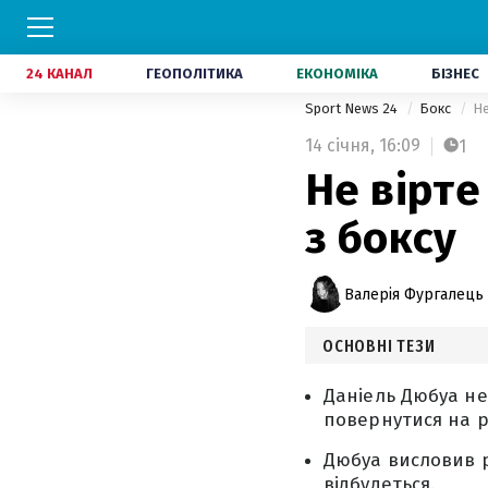
24 КАНАЛ
ГЕОПОЛІТИКА
ЕКОНОМІКА
БІЗНЕС
Sport News 24
Бокс
Не
14 січня,
16:09
1
Не вірте
з боксу
Валерія Фургалець
ОСНОВНІ ТЕЗИ
Даніель Дюбуа не 
повернутися на р
Дюбуа висловив р
відбудеться.