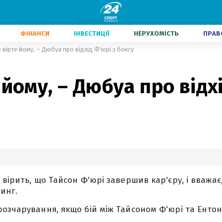
ФІНАНСИ
ІНВЕСТИЦІЇ
НЕРУХОМІСТЬ
ПРАВ
 вірте йому, – Дюбуа про відхід Ф'юрі з боксу
 йому, – Дюбуа про відх
вірить, що Тайсон Ф'юрі завершив кар'єру, і вважає
инг.
озчарування, якщо бій між Тайсоном Ф'юрі та Енто