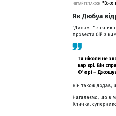
"Вже 
ЧИТАЙТЕ ТАКОЖ
Як Дюбуа від
"Динаміт" заклика
провести бій з ким
Ти ніколи не зн
карʼєрі. Він сп
Фʼюрі – Джошуа
Він також додав, 
Нагадаємо, що в 
Кличка, супернико