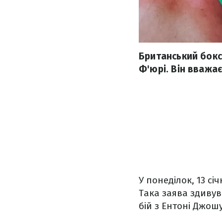
Британський бокс
Ф'юрі. Він вважа
У понеділок, 13 сі
Така заява здивув
бій з Ентоні Джош