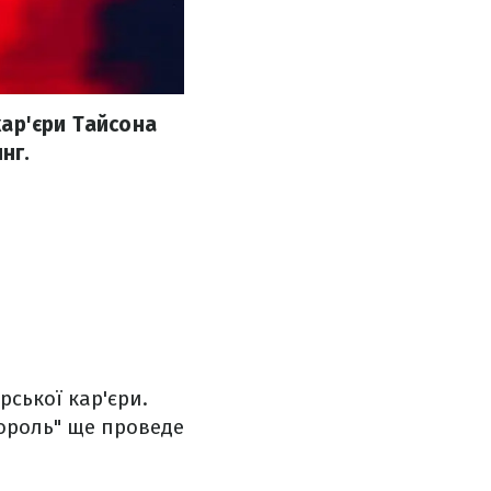
ар'єри Тайсона
нг.
рської кар'єри.
король" ще проведе