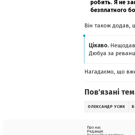
робить. Я не за
безплатного б
Він також додав, 
Цікаво.
Нещодавн
Дюбуа за реванш
Нагадаємо, що вже
Пов'язані тем
ОЛЕКСАНДР УСИК
Б
Про нас
Редакція