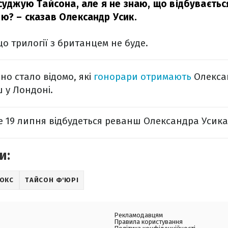
суджую Тайсона, але я не знаю, що відбуваєтьс
ою?
– сказав Олександр Усик.
що трилогії з британцем не буде.
о стало відомо, які
гонорари отримають
Олексан
 у Лондоні.
 19 липня відбудеться реванш Олександра Усика
и:
ОКС
ТАЙСОН Ф'ЮРІ
Рекламодавцям
Правила користування