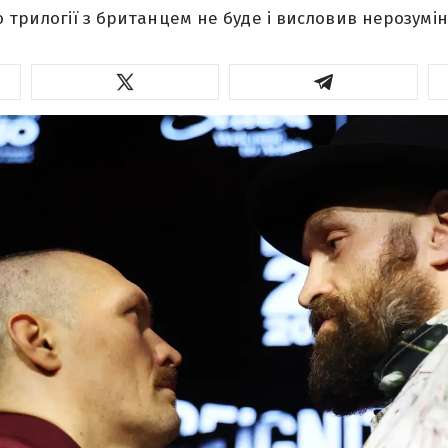
о трилогії з британцем не буде і висловив нерозумін