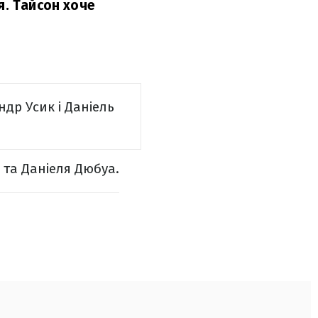
я. Тайсон хоче
др Усик і Даніель
 та Даніеля Дюбуа.