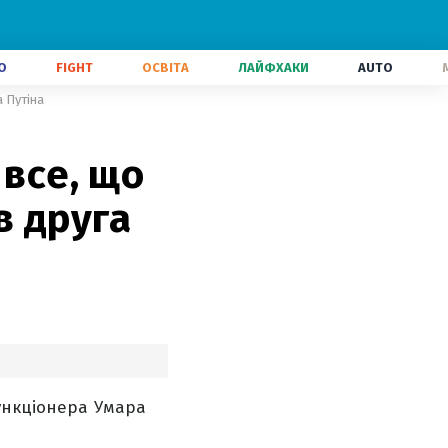
О
FIGHT
ОСВІТА
ЛАЙФХАКИ
AUTO
а Путіна
 все, що
в друга
ункціонера Умара