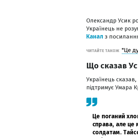
Олександр Усик ро
Українець не розу
Канал
з посиланн
"Це д
ЧИТАЙТЕ ТАКОЖ
Що сказав Ус
Українець сказав,
підтримує Умара К
Це поганий хло
справа, але це
солдатам. Тайсо