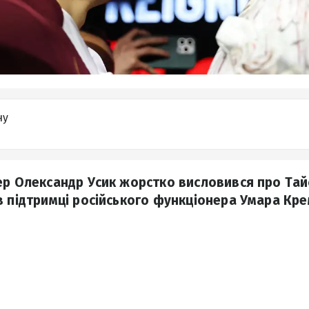
ну
ер Олександр Усик жорстко висловився про Тайс
в підтримці російського функціонера Умара Кр