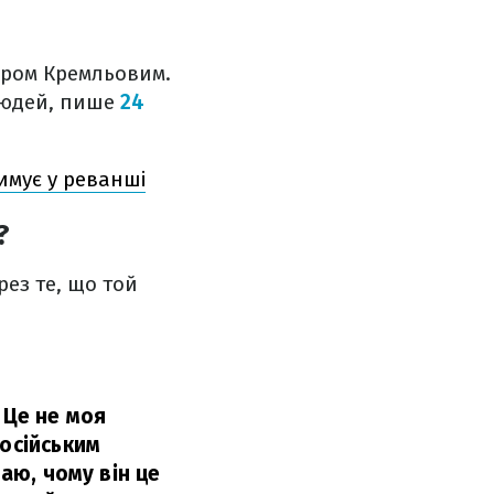
аром Кремльовим.
 людей, пише
24
имує у реванші
?
ез те, що той
 Це не моя
російським
наю, чому він це