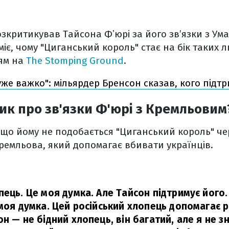
зкритикував Тайсона Фʼюрі за його зв’язки з Ум
міє, чому "Циганський король" стає на бік таких
ям на
The Stomping Ground
.
уже важко": мільярдер Бренсон сказав, кого підтр
ик про зв'язки Ф'юрі з Кремльовим
 що йому не подобається "Циганський король" чер
ремльова, який допомагає вбивати українців.
пець. Це моя думка. Але Тайсон підтримує його.
 моя думка. Цей російський хлопець допомагає 
н — не бідний хлопець, він багатий, але я не з