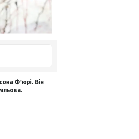
она Фʼюрі. Він
емльова.