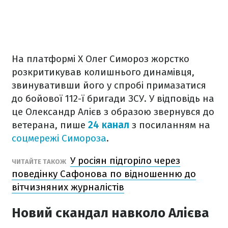
На платформі Х Олег Симороз жорстко
розкритикував колишнього динамівця,
звинувативши його у спробі примазатися
до бойової 112-ї бригади ЗСУ. У відповідь на
це Олександр Алієв з образою звернувся до
ветерана, пише
24 канал
з посиланням на
соцмережі Симороза
.
У росіян підгоріло через
ЧИТАЙТЕ ТАКОЖ
поведінку Сафонова по відношенню до
вітчизняних журналістів
Новий скандал навколо Алієва