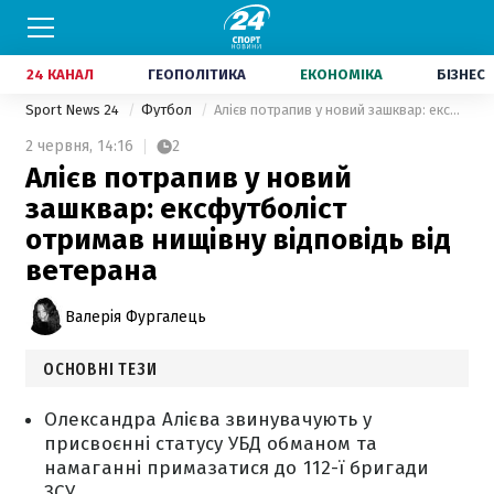
24 КАНАЛ
ГЕОПОЛІТИКА
ЕКОНОМІКА
БІЗНЕС
Sport News 24
Футбол
Алієв потрапив у новий зашквар: ексфутболіст отримав нищівну відповідь від ветерана
2 червня,
14:16
2
Алієв потрапив у новий
зашквар: ексфутболіст
отримав нищівну відповідь від
ветерана
Валерія Фургалець
ОСНОВНІ ТЕЗИ
Олександра Алієва звинувачують у
присвоєнні статусу УБД обманом та
намаганні примазатися до 112-ї бригади
ЗСУ.