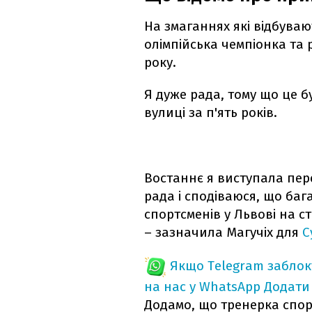
На змаганнях які відбувают
олімпійська чемпіонка та 
року.
Я дуже рада, тому що це 
вулиці за п'ять років.
Востаннє я виступала пере
рада і сподіваюся, що ба
спортсменів у Львові на ст
– зазначила Магучіх для
С
Якщо Telegram забло
на нас у WhatsApp
Додати
Додамо, що тренерка спо