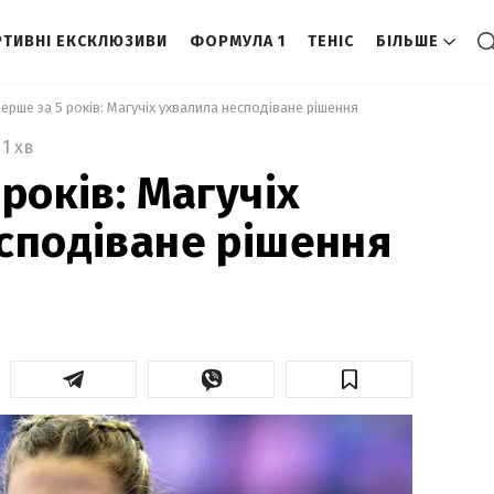
ТИВНІ ЕКСКЛЮЗИВИ
ФОРМУЛА 1
ТЕНІС
БІЛЬШЕ
перше за 5 років: Магучіх ухвалила несподіване рішення 
1 хв
років: Магучіх
сподіване рішення