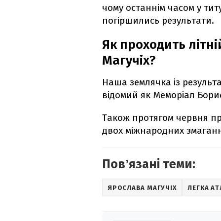
чому останнім часом у ти
погіршились результати.
Як проходить літні
Магучіх?
Наша землячка із результат
відомий як Меморіал Борис
Також протягом червня п
двох міжнародних змаганн
Повʼязані теми:
ЯРОСЛАВА МАГУЧІХ
ЛЕГКА АТ