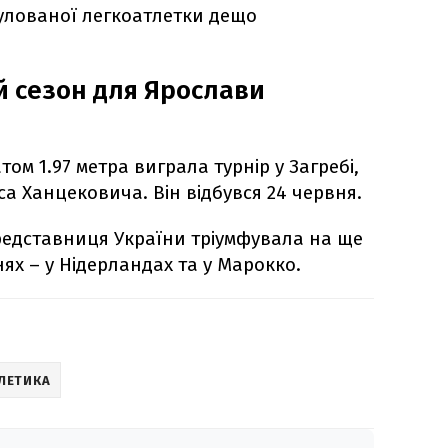
тулованої легкоатлетки дещо
й сезон для Ярослави
ом 1.97 метра виграла турнір у Загребі,
а Ханцековича. Він відбувся 24 червня.
редставниця України тріумфувала на ще
ях – у Нідерландах та у Марокко.
ЛЕТИКА