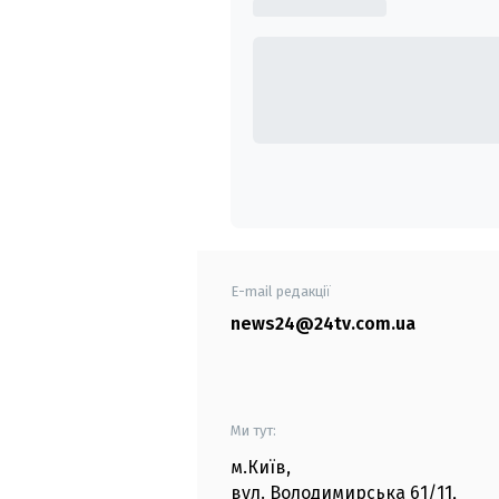
E-mail редакції
news24@24tv.com.ua
Ми тут:
м.Київ
,
вул. Володимирська
61/11,