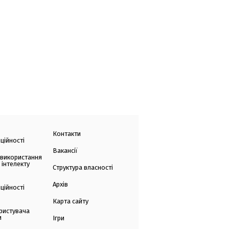
Контакти
ційності
Вакансії
 використання
 інтелекту
Структура власності
Архів
ційності
Карта сайту
ристувача
и
Ігри