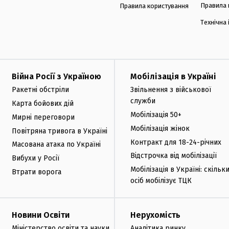
Правила 
Правила користування
Технічна
Війна Росії з Україною
Мобілізація в Україні
Ракетні обстріли
Звільнення з військової
служби
Карта бойових дій
Мобілізація 50+
Мирні переговори
Мобілізація жінок
Повітряна тривога в Україні
Контракт для 18-24-річних
Масована атака по Україні
Відстрочка від мобілізації
Вибухи у Росії
Мобілізація в Україні: скільк
Втрати ворога
осіб мобілізує ТЦК
Новини Освіти
Нерухомість
Міністерство освіти та науки
Аналітика ринку