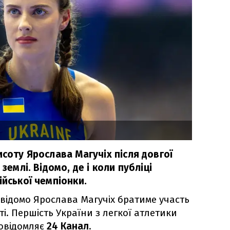
исоту Ярослава Магучіх після довгої
землі. Відомо, де і коли публіці
ійської чемпіонки.
о відомо Ярослава Магучіх братиме участь
і. Першість України з легкої атлетики
повідомляє
24 Канал
.