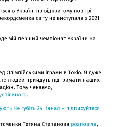
ься в Україні на відкритому повітрі
рекордсменка світу не виступала з 2021
буде мій перший чемпіонат України на
д Олімпійськими іграми в Токіо. Я дуже
гато людей прийдуть підтримати наших
адіон. Тому чекаємо,
успільного
.
кують
Не губіть 24 Канал – підписуйтеся
ртсменки Тетяна Степанова
розповіла
,