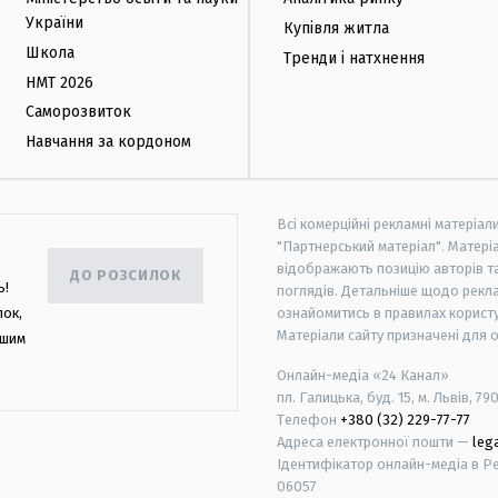
України
Купівля житла
Школа
Тренди і натхнення
НМТ 2026
Саморозвиток
Навчання за кордоном
Всі комерційні рекламні матеріал
"Партнерський матеріал". Матеріа
відображають позицію авторів та 
ДО РОЗСИЛОК
ь!
поглядів. Детальніше щодо рекл
лок,
ознайомитись в правилах користу
Матеріали сайту призначені для 
ашим
Онлайн-медіа «24 Канал»
пл. Галицька, буд. 15, м. Львів, 79
Телефон
+380 (32) 229-77-77
Адреса електронної пошти —
leg
Ідентифікатор онлайн-медіа в Реє
06057