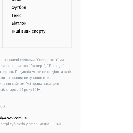
Футбол
Теніс
Біатлон
Інші види спорту
и позначені словами "Спецпроєкт" чи
ли з позначкою "Експерт", "Позиція"
героїв. Редакція може не поділяти їхніх
ами та правил цитування можна
вання сайтом. Усі права захищені.
осіб старше
21 року (21+)
008
al@24tv.com.ua
стрі суб'єктів у сфері медіа — R40-