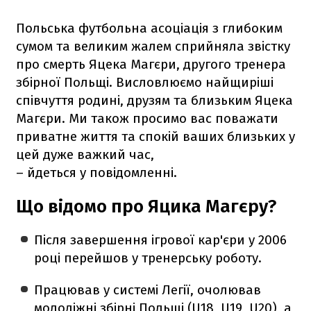
Польська футбольна асоціація з глибоким
сумом та великим жалем сприйняла звістку
про смерть Яцека Магєри, другого тренера
збірної Польщі. Висловлюємо найщиріші
співчуття родині, друзям та близьким Яцека
Магєри. Ми також просимо вас поважати
приватне життя та спокій ваших близьких у
цей дуже важкий час,
– йдеться у повідомленні.
Що відомо про Яцика Магєру?
Після завершення ігрової кар'єри у 2006
році перейшов у тренерську роботу.
Працював у системі Легії, очолював
молодіжні збірні Польщі (U18, U19, U20), а