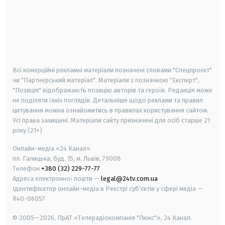
android
apple
smart tv
samsung smart tv
Всі комерційні рекламні матеріали позначені словами "Спецпроєкт"
чи "Партнерський матеріал". Матеріали з позначкою "Експерт",
"Позиція" відображають позицію авторів та героїв. Редакція може
не поділяти їхніх поглядів. Детальніше щодо реклами та правил
цитування можна ознайомитись в правилах користування сайтом.
Усі права захищені.
Матеріали сайту призначені для осіб старше
21
року (21+)
Онлайн-медіа «24 Канал»
пл. Галицька, буд. 15, м. Львів, 79008
Телефон
+380 (32) 229-77-77
Адреса електронної пошти —
legal@24tv.com.ua
Ідентифікатор онлайн-медіа в Реєстрі суб'єктів у сфері медіа —
R40-06057
© 2005—2026,
ПрАТ «Телерадіокомпанія "Люкс"», 24 Канал.