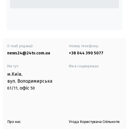
E-mail редакції
Номер телефону:
news24@24tv.com.ua
+38 044 390 5077
Ми тут:
Ми в соцмережах:
м.Київ
,
вул. Володимирська
офіс
61/11,
50
Про нас
Угода Користувача Спільноти