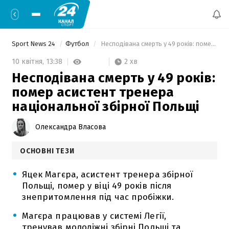
Sport News 24
Футбол
 Несподівана смерть у 49 років: помер асистент тренера національної збірної Польщі 
2 хв
10 квітня,
13:38
Несподівана смерть у 49 років:
помер асистент тренера
національної збірної Польщі
Олександра Власова
ОСНОВНІ ТЕЗИ
Яцек Магєра, асистент тренера збірної
Польщі, помер у віці 49 років після
знепритомлення під час пробіжки.
Магєра працював у системі Легії,
тренував молодіжні збірні Польщі та