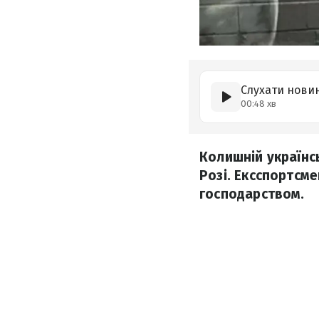
Слухати нови
00:48 хв
Колишній українс
Розі. Ексспортсме
господарством.