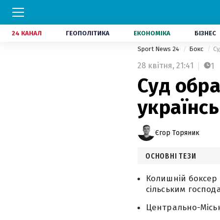
24 КАНАЛ
ГЕОПОЛІТИКА
ЕКОНОМІКА
БІЗНЕС
Sport News 24
Бокс
Су
28 квітня,
21:41
1
Суд обр
українсь
Єгор Торяник
ОСНОВНІ ТЕЗИ
Колишній боксер 
сільським господ
Центрально-Міськ