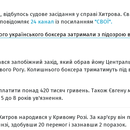
я, відбулось судове засідання у справі Хитрова. Є
 повідомляє
24 канал
із посиланням
"СВОЇ".
ого українського боксера затримали з підозрою 
ався запобіжний захід, який обрав йому Централ
вого Рогу. Колишнього боксера триматимуть під 
платити понад 420 тисяч гривень. Також Євгену
 5 до 8 років ув'язнення.
итров народився у Кривому Розі. За кар'єру він пр
нзі, здобувши 20 перемог і зазнавши 2 поразок.