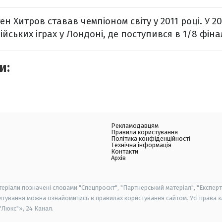
н Хитров ставав чемпіоном світу у 2011 році. У 20
йських іграх у Лондоні, де поступився в 1/8 фіна
и:
Рекламодавцям
Правила користування
Політика конфіденційності
Технічна інформація
Контакти
Архів
теріали позначені словами "Спецпроєкт", "Партнерський матеріал", "Експерт
итування можна ознайомитись в правилах користування сайтом. Усі права 
Люкс"», 24 Канал.