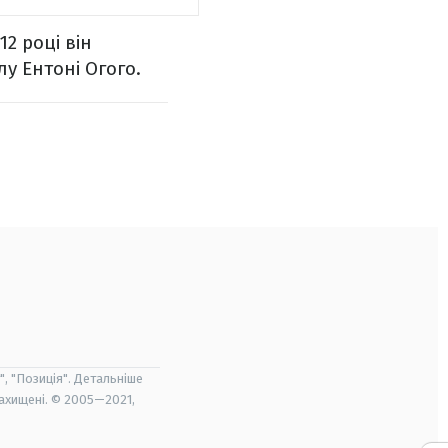
12 році він
лу Ентоні Огого.
", "Позиція". Детальніше
захищені. © 2005—2021,