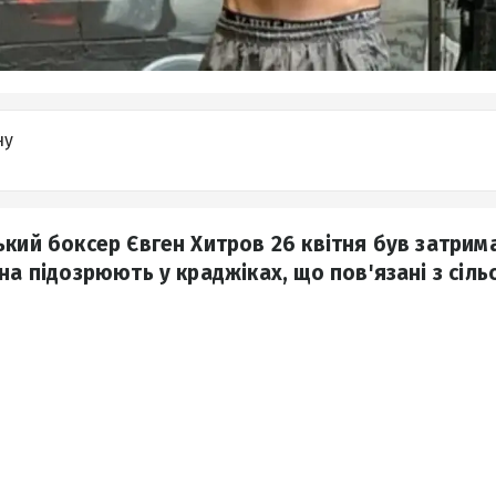
ну
ький боксер Євген Хитров 26 квітня був затрим
на підозрюють у краджіках, що пов'язані з сіль