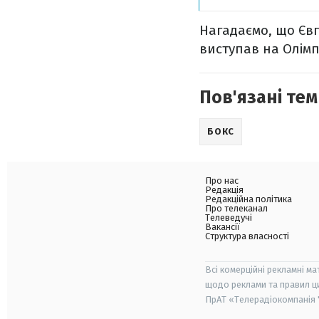
Нагадаємо, що Євге
виступав на Олімпі
Пов'язані тем
БОКС
Про нас
Редакція
Редакційна політика
Про телеканал
Телеведучі
Вакансії
Структура власності
Всі комерційні рекламні ма
щодо реклами та правил ц
ПрАТ «Телерадіокомпанія "