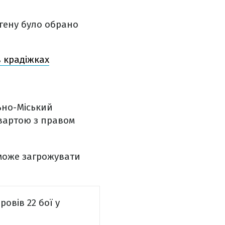
вгену було обрано
в крадіжках
ьно-Міський
вартою з правом
 може загрожувати
овів 22 бої у