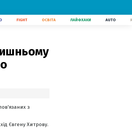
О
FIGHT
ОСВІТА
ЛАЙФХАКИ
AUTO
лишньому
мо
пов'язаних з
ід Євгену Хитрову.