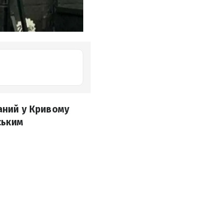
аний у Кривому
ським