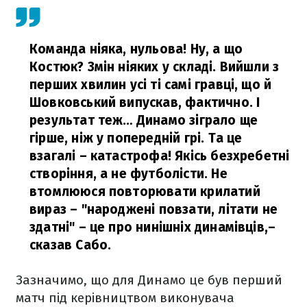
Команда ніяка, нульова! Ну, а що
Костюк? Змін ніяких у складі. Вийшли з
перших хвилин усі ті самі гравці, що й
Шовковський випускав, фактично. І
результат теж… Динамо зіграло ще
гірше, ніж у попередній грі. Та це
взагалі – катастрофа! Якісь безхребетні
створіння, а не футболісти. Не
втомлююся повторювати крилатий
вираз – "народжені повзати, літати не
здатні" – це про нинішніх динамівців,
–
сказав Сабо.
Зазначимо, що для Динамо це був перший
матч під керівництвом виконувача