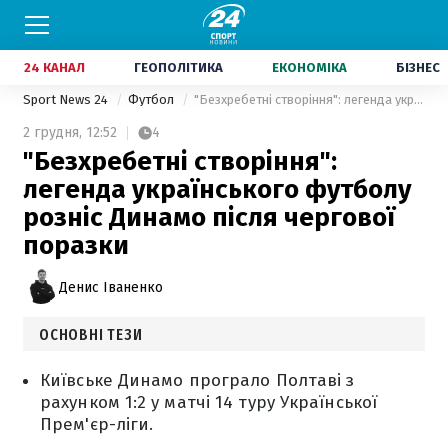
24 КАНАЛ
ГЕОПОЛІТИКА
ЕКОНОМІКА
БІЗНЕС
Sport News 24
Футбол
"Безхребетні створіння": легенда українського футболу розніс Динамо після чергової поразки
2 грудня,
12:52
4
"Безхребетні створіння":
легенда українського футболу
розніс Динамо після чергової
поразки
Денис Іваненко
ОСНОВНІ ТЕЗИ
Київське Динамо програло Полтаві з
рахунком 1:2 у матчі 14 туру Української
Прем'єр-ліги.