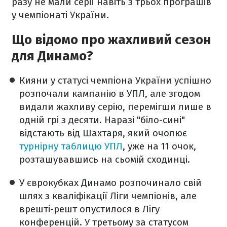
разу не мали серії навіть з трьох програшів
у чемпіонаті України.
Що відомо про жахливий сезон
для Динамо?
Кияни у статусі чемпіона України успішно
розпочали кампанію в УПЛ, але згодом
видали жахливу серію, перемігши лише в
одній грі з десяти. Наразі "біло-сині"
відстають від Шахтаря, який очолює
турнірну таблицю УПЛ
, уже на 11 очок,
розташувавшись на сьомій сходинці.
У єврокубках Динамо розпочинало свій
шлях з кваліфікації Ліги чемпіонів, але
врешті-решт опустилося в Лігу
конференцій. У третьому за статусом