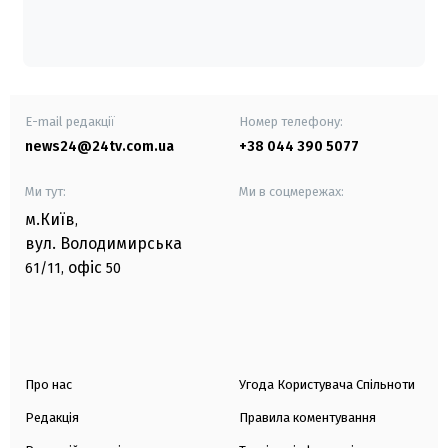
E-mail редакції
Номер телефону:
news24@24tv.com.ua
+38 044 390 5077
Ми тут:
Ми в соцмережах:
м.Київ
,
вул. Володимирська
офіс
61/11,
50
Про нас
Угода Користувача Спільноти
Редакція
Правила коментування