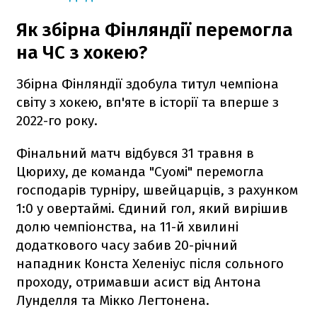
Як збірна Фінляндії перемогла
на ЧС з хокею?
Збірна Фінляндії здобула титул чемпіона
світу з хокею, вп'яте в історії та вперше з
2022-го року.
Фінальний матч відбувся 31 травня в
Цюриху, де команда "Суомі" перемогла
господарів турніру, швейцарців, з рахунком
1:0 у овертаймі. Єдиний гол, який вирішив
долю чемпіонства, на 11-й хвилині
додаткового часу забив 20-річний
нападник Конста Хеленіус після сольного
проходу, отримавши асист від Антона
Лунделля та Мікко Легтонена.