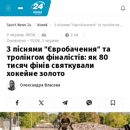
Sport News 24
Хокей
 З піснями "Євробачення" та тролінгом фіналістів: як 80 тисяч фінів святкували хокейне золото 
2 хв
3 червня,
08:56
Оновлено -
10:08,
3 червня
З піснями "Євробачення" та
тролінгом фіналістів: як 80
тисяч фінів святкували
хокейне золото
Олександра Власова