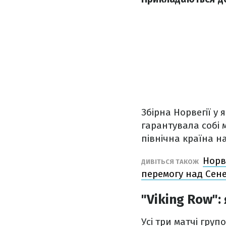
Збірна Норвегії у 
гарантувала собі 
північна країна н
Норв
ДИВІТЬСЯ ТАКОЖ
перемогу над Сен
"Viking Row":
Усі три матчі гру