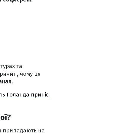
 турах та
причин, чому ця
анал
.
ль Голанда приніс
ої?
ди припадають на