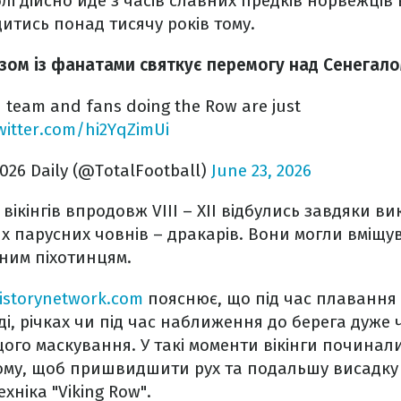
і дійсно йде з часів славних предків норвежців ві
итись понад тисячу років тому.
азом із фанатами святкує перемогу над Сенегало
 team and fans doing the Row are just
twitter.com/hi2YqZimUi
026 Daily (@TotalFootball)
June 23, 2026
вікінгів впродовж VIII – XII відбулись завдяки 
х парусних човнів – дракарів. Вони могли вміщува
сним піхотинцям.
istorynetwork.com
пояснює, що під час плавання 
ді, річках чи під час наближення до берега дуже 
ого маскування. У такі моменти вікінги починал
ному, щоб пришвидшити рух та подальшу висадку
ехніка "Viking Row".