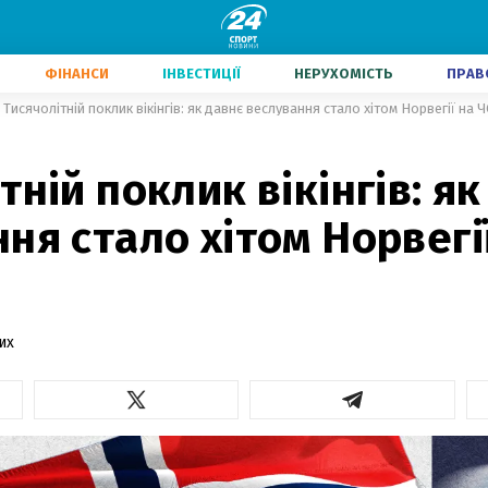
ФІНАНСИ
ІНВЕСТИЦІЇ
НЕРУХОМІСТЬ
ПРАВ
Тисячолітній поклик вікінгів: як давнє веслування стало хітом Норвегії на 
тній поклик вікінгів: як
ня стало хітом Норвегі
их