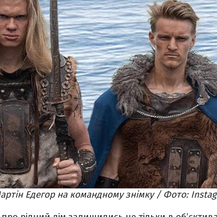
Мартін Едегор на командному знімку / Фото: Insta
про рідний дім залишились не тільки в об’єктива