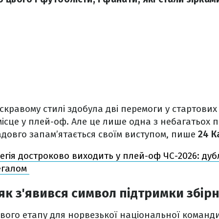
яскравому стилі здобула дві перемоги у стартових
місце у плей-оф. Але це лише одна з небагатьох 
адовго запам’ятається своїм виступом, пише
24 К
егія достроково виходить у плей-оф ЧС-2026: дуб
егалом
 як з'явився символ підтримки збірн
пового етапу для норвезької національної коман