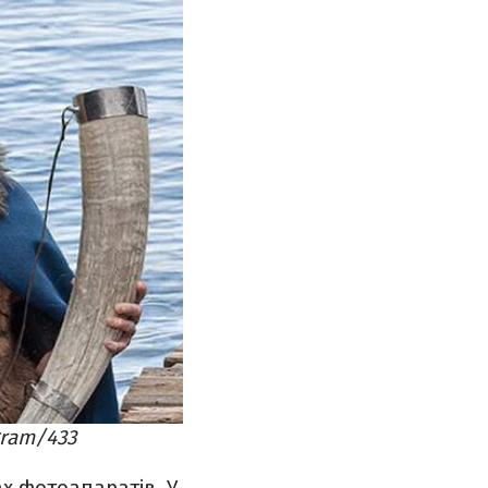
gram/433
х фотоапаратів. У