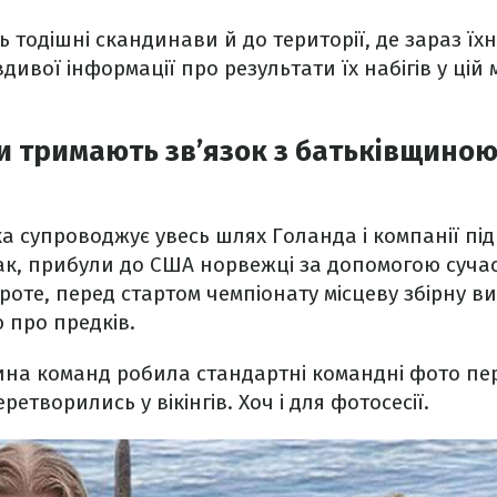
ь тодішні скандинави й до території, де зараз їх
дивої інформації про результати їх набігів у цій 
и тримають зв’язок з батьківщиною
а супроводжує увесь шлях Голанда і компанії під
І так, прибули до США норвежці за допомогою суча
роте, перед стартом чемпіонату місцеву збірну 
 про предків.
ина команд робила стандартні командні фото п
ретворились у вікінгів. Хоч і для фотосесії.