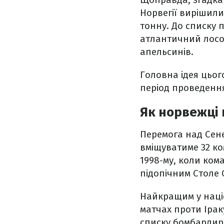
Норвегії вирішили
тонну. До списку 
атлантичний лосос
апельсинів.
Головна ідея цьог
період проведення
Як норвежці 
Перемога над Сене
вміщуватиме 32 ко
1998-му, коли ком
підопічним Столе
Найкращим у націо
матчах проти Ірак
списку бомбардир