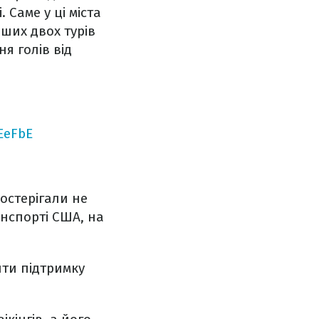
 Саме у ці міста
рших двох турів
я голів від
EeFbE
постерігали не
нспорті США, на
ити підтримку