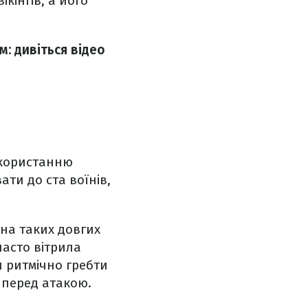
кінгів, а його
м: дивіться відео
використанню
ти до ста воїнів,
на таких довгих
часто вітрила
и ритмічно гребти
 перед атакою.