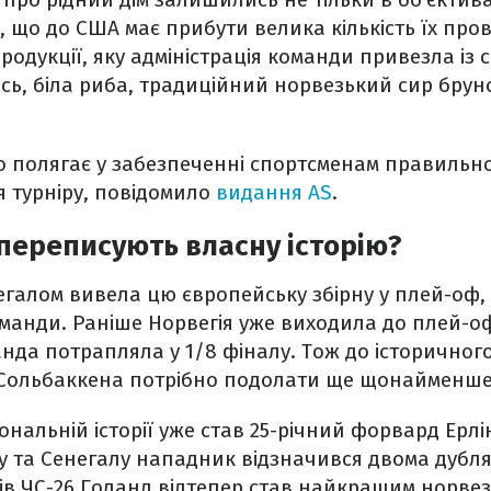
, що до США має прибути велика кількість їх пров
продукції, яку адміністрація команди привезла із
ь, біла риба, традиційний норвезький сир бруно
о полягає у забезпеченні спортсменам правильн
 турніру, повідомило
видання AS
.
переписують власну історію?
галом вивела цю європейську збірну у плей-оф, 
манди. Раніше Норвегія уже виходила до плей-оф
анда потрапляла у 1/8 фіналу. Тож до історичног
 Сольбаккена потрібно подолати ще щонайменше
нальній історії уже став 25-річний форвард Ерлі
у та Сенегалу нападник відзначився двома дубля
ів ЧС-26 Голанд відтепер став найкращим норве