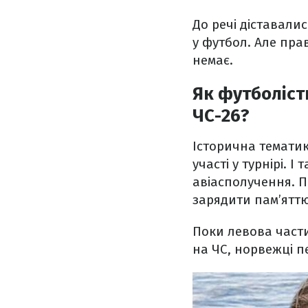
До речі діставалис
у футбол. Але прав
немає.
Як футболіст
ЧС-26?
Історична тематик
участі у турнірі. 
авіасполучення. П
зарядити пам’яттю
Поки левова част
на ЧС, норвежці пе