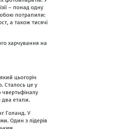
ізії – понад одну
 собою потрапили:
ст, а також тисячі
ого харчування на
який цьогоріч
. Сталось це у
о чвертьфіналу
 два етапи.
нг Голанд. У
ми. Один з лідерів
зьким