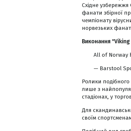
Східне узбережжя С
фанати збірної пр
чемпіонату вірусни
норвезьких фанаті
Виконання "Viking
All of Norway
— Barstool Sp
Ролики подібного 
лише з найпопуляр
стадіонах, у торго
Для скандинавсько
своїм спортсменам