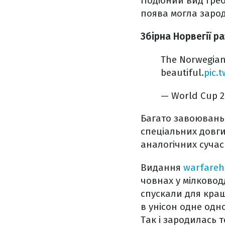
Подібний вид гребл
поява могла зарод
Збірна Норвегії р
The Norwegian
beautiful.
pic.
— World Cup 2
Багато завоювань 
спеціальних довги
аналогічних суча
Видання
warfareh
човнах у мілковод
спускали для кращ
в унісон одне од
Так і зародилась т