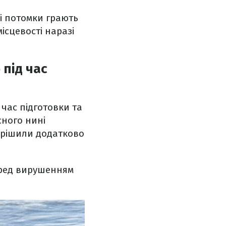
ні потомки грають
місцевості наразі
 під час
 час підготовки та
сного нині
вирішили додатково
еред вирушенням