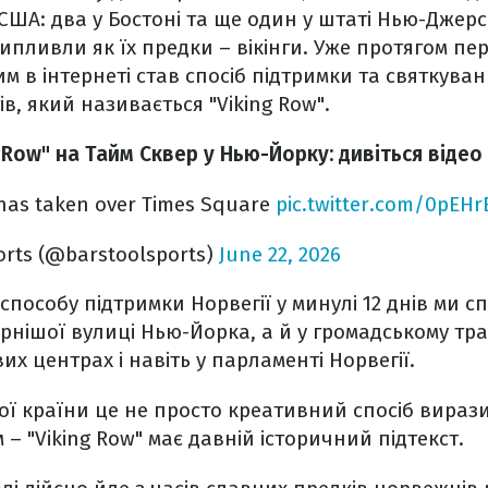
ША: два у Бостоні та ще один у штаті Нью-Джерсі.
ипливли як їх предки – вікінги. Уже протягом пе
м в інтернеті став спосіб підтримки та святкуванн
в, який називається "Viking Row".
 Row" на Тайм Сквер у Нью-Йорку: дивіться відео
 has taken over Times Square
pic.twitter.com/0pEHr
orts (@barstoolsports)
June 22, 2026
способу підтримки Норвегії у минулі 12 днів ми с
нішої вулиці Нью-Йорка, а й у громадському тра
вих центрах і навіть у парламенті Норвегії.
ї країни це не просто креативний спосіб вираз
 – "Viking Row" має давній історичний підтекст.