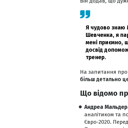
Він додав, що дуж
Я чудово знаю 
Шевченка, я па
мені приємно, 
досвід допоможе
тренер.
На запитання про 
більш детально ц
Що відомо п
Андреа Мальдер
аналітиком та п
Євро-2020. Пере