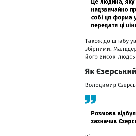
Це людина, яку 
надзвичайно при
собі ця форма у
передати ці ці
Також до штабу у
збірними. Мальдер
його високі людськ
Як Єзерськи
Володимир Єзерсь
Розмова відбула
зазначив Єзерс