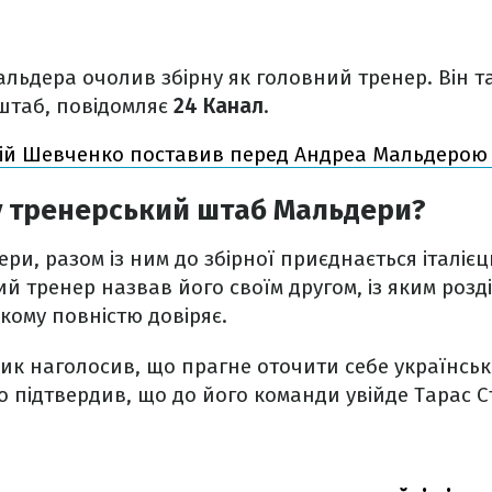
альдера очолив збірну як головний тренер. Він 
штаб, повідомляє
24 Канал
.
ій Шевченко поставив перед Андреа Мальдерою
у тренерський штаб Мальдери?
ри, разом із ним до збірної приєднається італіє
й тренер назвав його своїм другом, із яким розді
якому повністю довіряє.
ик наголосив, що прагне оточити себе українсь
 підтвердив, що до його команди увійде Тарас 