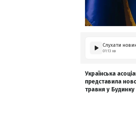
Слухати нови
01:13 хв
Українська асоці
представила ново
травня у Будинку