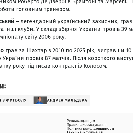
иком Роберто Де Дзербі в Брайтоні та Марселі. 
роботи головним тренером.
ський –
легендарний український захисник, грав
а інші клуби. У складі збірної України провів 39 м
піонату світу 2006 року.
ко
грав за Шахтар з 2010 по 2025 рік, вигравши 10
ну України провів 87 матчів. Після короткого вист
тку року підписав контракт із Колосом.
и:
И З ФУТБОЛУ
АНДРЕА МАЛЬДЕРА
Рекламодавцям
Правила користування
Політика конфіденційності
Технічна інформація