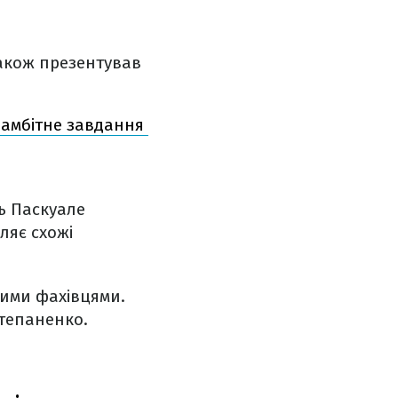
також презентував
 амбітне завдання
ць Паскуале
ляє схожі
кими фахівцями.
Степаненко.