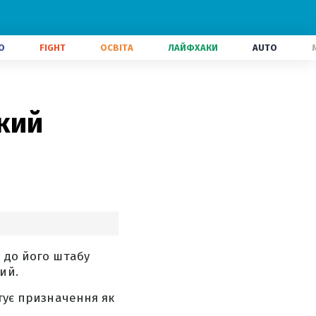
О
FIGHT
ОСВІТА
ЛАЙФХАКИ
AUTO
кий
 до його штабу
ий.
нтує призначення як