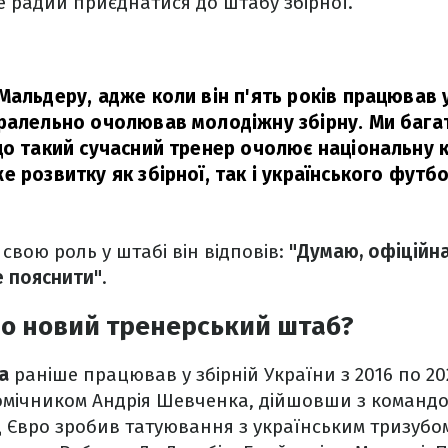
е радий приєднатися до штабу збірної.
Мальдеру, адже коли він п'ять років працював 
ралельно очолював молодіжну збірну. Ми багато
що такий сучасний тренер очолює національну 
 розвитку як збірної, так і українського футбо
свою роль у штабі він відповів:
"Думаю, офіційн
е пояснити"
.
ро новий тренерський штаб?
а
раніше працював у збірній України з 2016 по 20
омічником Андрія Шевченка, дійшовши з командо
д Євро зробив татуювання з українським тризубом