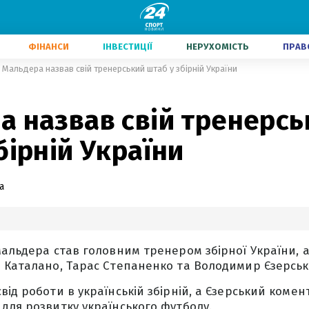
ФІНАНСИ
ІНВЕСТИЦІЇ
НЕРУХОМІСТЬ
ПРАВ
Мальдера назвав свій тренерський штаб у збірній України
а назвав свій тренерсь
бірній України
а
Мальдера став головним тренером збірної України, а
 Каталано, Тарас Степаненко та Володимир Єзерськ
від роботи в українській збірній, а Єзерський коме
для розвитку українського футболу.