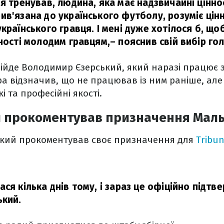
я тренував, людина, яка має надзвичайні ціннос
в'язана до українського футболу, розуміє цінні
країнського гравця. І мені дуже хотілося б, щоб
нності молодим гравцям,
– пояснив свій вибір го
війде Володимир Єзерський, який наразі працює
а відзначив, що не працював із ним раніше, але
і та професійні якості.
й прокоментував призначення Мал
кий прокоментував своє призначення для
Tribu
ся кілька днів тому, і зараз це офіційно підтв
ький.