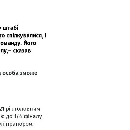
у штабі
 спілкувалися, і
команду. Його
лу,
– сказав
а особа зможе
21 рік головним
ю до 1/4 фіналу
 і прапором.