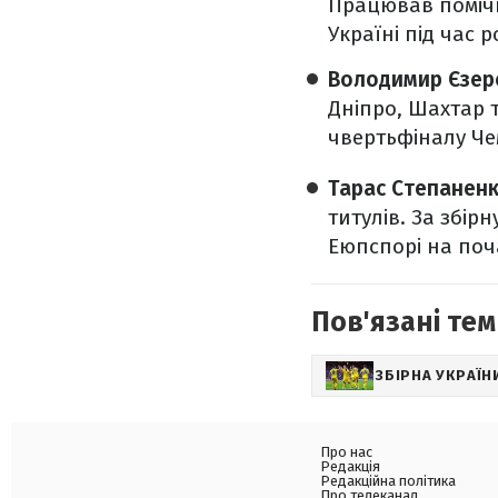
Працював помічн
Україні під час 
Володимир Єзер
Дніпро, Шахтар т
чвертьфіналу Чем
Тарас Степанен
титулів. За збір
Еюпспорі на поча
Пов'язані тем
ЗБІРНА УКРАЇН
Про нас
Редакція
Редакційна політика
Про телеканал