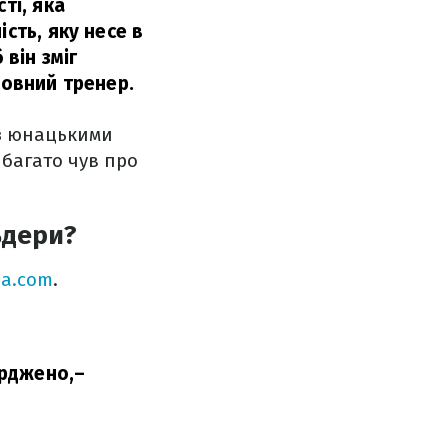
ті, яка
сть, яку несе в
 він зміг
ловний тренер.
 з юнацькими
 багато чув про
ьдери?
na.com
.
ерджено,
–