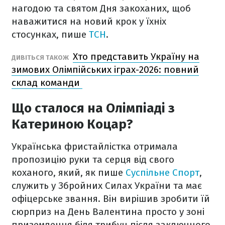
нагодою та святом Дня закоханих, щоб
наважитися на новий крок у їхніх
стосунках, пише
ТСН
.
Хто представить Україну на
ДИВІТЬСЯ ТАКОЖ
зимових Олімпійських іграх-2026: повний
склад команди
Що сталося на Олімпіаді з
Катериною Коцар?
Українська фристайлістка отримала
пропозицію руки та серця від свого
коханого, який, як пише
Суспільне Спорт
,
служить у Збройних Силах України та має
офіцерське звання. Він вирішив зробити їй
сюрприз на День Валентина просто у зоні
приземлення біля трибун після заключного