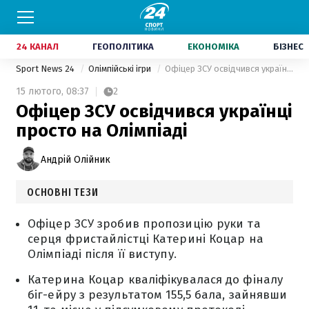
24 КАНАЛ
ГЕОПОЛІТИКА
ЕКОНОМІКА
БІЗНЕС
Sport News 24
Олімпійські ігри
Офіцер ЗСУ освідчився українці просто на Олімпіаді
15 лютого,
08:37
2
Офіцер ЗСУ освідчився українці
просто на Олімпіаді
Андрій Олійник
ОСНОВНІ ТЕЗИ
Офіцер ЗСУ зробив пропозицію руки та
серця фристайлістці Катерині Коцар на
Олімпіаді після її виступу.
Катерина Коцар кваліфікувалася до фіналу
біг-ейру з результатом 155,5 бала, зайнявши