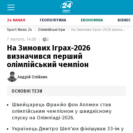
24 КАНАЛ
ГЕОПОЛІТИКА
ЕКОНОМІКА
БІЗНЕС
Sport News 24
Олімпійські ігри
На Зимових Іграх-2026 визначився перший олімпійський чемпіон
7 лютого,
14:50
2
На Зимових Іграх-2026
визначився перший
олімпійський чемпіон
Андрій Олійник
ОСНОВНІ ТЕЗИ
Швейцарець Франйо фон Аллмен став
олімпійським чемпіоном у швидкісному
спуску на Олімпіаді-2026.
Українець Дмитро Шеп'юк фінішував 33-ім у