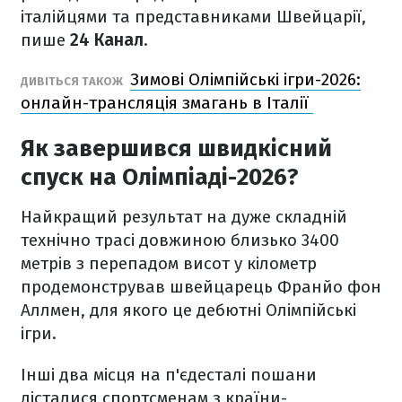
італійцями та представниками Швейцарії,
пише
24 Канал
.
Зимові Олімпійські ігри-2026:
ДИВІТЬСЯ ТАКОЖ
онлайн-трансляція змагань в Італії
Як завершився швидкісний
спуск на Олімпіаді-2026?
Найкращий результат на дуже складній
технічно трасі довжиною близько 3400
метрів з перепадом висот у кілометр
продемонстрував швейцарець Франйо фон
Аллмен, для якого це дебютні Олімпійські
ігри.
Інші два місця на п'єдесталі пошани
дісталися спортсменам з країни-