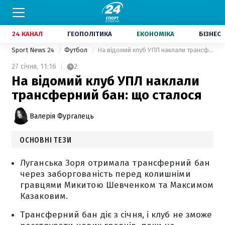
24 КАНАЛ
ГЕОПОЛІТИКА
ЕКОНОМІКА
БІЗНЕС
Sport News 24
Футбол
На відомий клуб УПЛ наклали трансферний бан: що сталося
27 січня,
11:16
2
На відомий клуб УПЛ наклали
трансферний бан: що сталося
Валерія Фургалець
ОСНОВНІ ТЕЗИ
Луганська Зоря отримала трансферний бан
через заборгованість перед колишніми
гравцями Микитою Шевченком та Максимом
Казаковим.
Трансферний бан діє з січня, і клуб не зможе