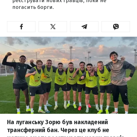
реєструвати нових гравців, поки не
погасить борги.
На луганську Зорю був накладений
трансферний бан. Через це клуб не