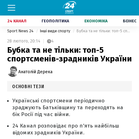
24 КАНАЛ
ГЕОПОЛІТИКА
ЕКОНОМІКА
БІЗНЕС
Sport News 24
Інші види спорту
Бубка та не тільки: топ-5 спортсменів-зрадників України
28 лютого,
20:14
4
Бубка та не тільки: топ-5
спортсменів-зрадників України
Анатолій Дерека
ОСНОВНІ ТЕЗИ
Українські спортсмени періодично
зраджують Батьківщину та переходять на
бік Росії під час війни.
24 Канал розповідає про п'ять найбільш
відомих зрадників України.