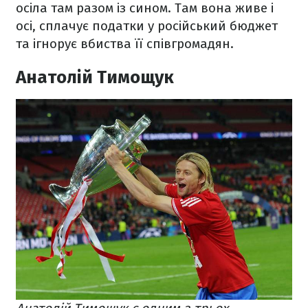
осіла там разом із сином. Там вона живе і
осі, сплачує податки у російський бюджет
та ігнорує вбиства її співгромадян.
Анатолій Тимощук