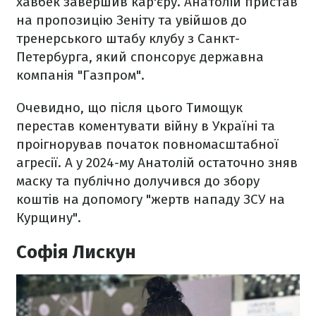
хавбек завершив кар'єру. Анатолій пристав
на пропозицію Зеніту та увійшов до
тренерського штабу клубу з Санкт-
Петербурга, який спонсорує державна
компанія "Газпром".
Очевидно, що після цього Тимощук
перестав коментувати війну в Україні та
проігнорував початок повномасштабної
агресії. А у 2024-му Анатолій остаточно зняв
маску та публічно долучився до збору
коштів на допомогу "жертв нападу ЗСУ на
Курщину".
Софія Лискун