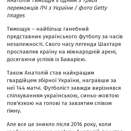
Анатолій Тимощук є одним з трьох
переможців ЛЧ з України / фото Getty
Images
Тимощук – найбільш ганебний
представник українського футболу за часів
незалежності. Свого часу легенда Шахтаря
прославляв країну на міжнародній арені,
досягаючи успіхів із Баварією.
Також Анатолій став найкращим
гвардійцем збірної України, награвши за
неї 144 матчі. Футболіст завжди вирізнявся
спілкуванням українською, синьо-жовтою
пов'язкою на голові та завзятим співом
гімну.
Але все це зникло після 2016 року, коли