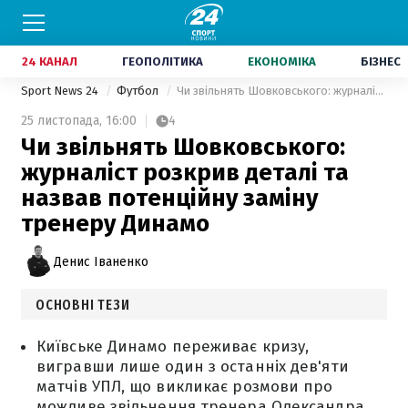
24 КАНАЛ
ГЕОПОЛІТИКА
ЕКОНОМІКА
БІЗНЕС
Sport News 24
Футбол
Чи звільнять Шовковського: журналіст розкрив деталі та назвав потенційну заміну тренеру Динамо
25 листопада,
16:00
4
Чи звільнять Шовковського:
журналіст розкрив деталі та
назвав потенційну заміну
тренеру Динамо
Денис Іваненко
ОСНОВНІ ТЕЗИ
Київське Динамо переживає кризу,
вигравши лише один з останніх дев'яти
матчів УПЛ, що викликає розмови про
можливе звільнення тренера Олександра