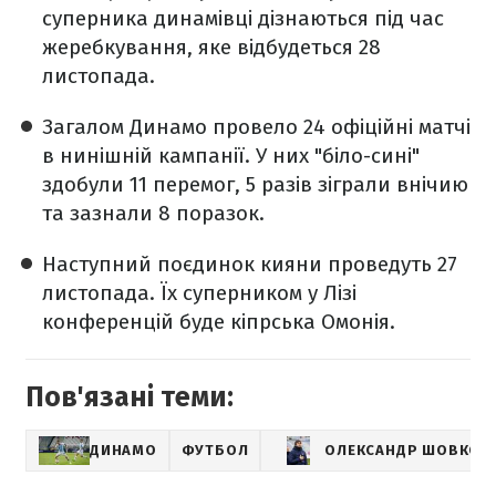
суперника динамівці дізнаються під час
жеребкування, яке відбудеться 28
листопада.
Загалом Динамо провело 24 офіційні матчі
в нинішній кампанії. У них "біло-сині"
здобули 11 перемог, 5 разів зіграли внічию
та зазнали 8 поразок.
Наступний поєдинок кияни проведуть 27
листопада. Їх суперником у Лізі
конференцій буде кіпрська Омонія.
Пов'язані теми:
ДИНАМО
ФУТБОЛ
ОЛЕКСАНДР ШОВКОВ