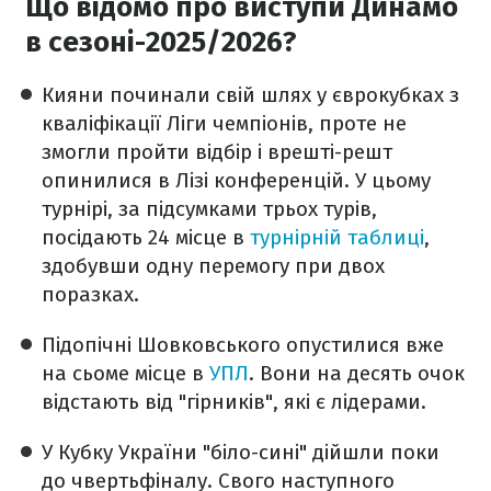
Що відомо про виступи Динамо
в сезоні-2025/2026?
Кияни починали свій шлях у єврокубках з
кваліфікації Ліги чемпіонів, проте не
змогли пройти відбір і врешті-решт
опинилися в Лізі конференцій. У цьому
турнірі, за підсумками трьох турів,
посідають 24 місце в
турнірній таблиці
,
здобувши одну перемогу при двох
поразках.
Підопічні Шовковського опустилися вже
на сьоме місце в
УПЛ
. Вони на десять очок
відстають від "гірників", які є лідерами.
У Кубку України "біло-сині" дійшли поки
до чвертьфіналу. Свого наступного