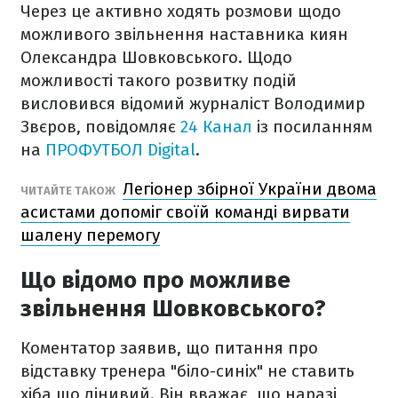
Через це активно ходять розмови щодо
можливого звільнення наставника киян
Олександра Шовковського. Щодо
можливості такого розвитку подій
висловився відомий журналіст Володимир
Звєров, повідомляє
24 Канал
із посиланням
на
ПРОФУТБОЛ Digital
.
Легіонер збірної України двома
ЧИТАЙТЕ ТАКОЖ
асистами допоміг своїй команді вирвати
шалену перемогу
Що відомо про можливе
звільнення Шовковського?
Коментатор заявив, що питання про
відставку тренера "біло-синіх" не ставить
хіба що лінивий. Він вважає, що наразі