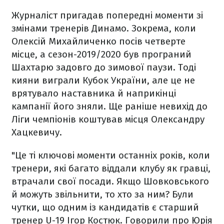
Журналіст пригадав попередні моменти зі
змінами тренерів Динамо. Зокрема, коли
Олексій Михайличенко посів четверте
місце, а сезон-2019/2020 був програний
Шахтарю задовго до зимової паузи. Тоді
кияни виграли Кубок України, але це не
врятувало наставника й наприкінці
кампанії його зняли. Ще раніше невихід до
Ліги чемпіонів коштував місця Олександру
Хацкевичу.
"Це ті ключові моменти останніх років, коли
тренери, які багато віддали клубу як гравці,
втрачали свої посади. Якщо Шовковського
й можуть звільнити, то хто за ним? Були
чутки, що одним із кандидатів є старший
тренер U-19 Ігор Костюк. Говорили про Юрія