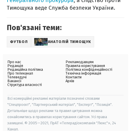
Генерального прокурора
, а слідство проти
Тимощука веде Служба безпеки України.
Пов'язані теми:
ФУТБОЛ
АНАТОЛІЙ ТИМОЩУК
Про нас
Рекламодавцям
Редакція
Правила користування
Редакційна політика
Політика конфіденційності
Про телеканал
Технічна інформація
Телеведучі
Контакти
Вакансії
Архів
Структура власності
Всі комерційні рекламні матеріали позначені словами
"Спецпроєкт", "Партнерський матеріал", "Експерт", "Позиція".
Детальніше щодо реклами та правил цитування можна
ознайомитись в правилах користування сайтом. Усі права
захищені. © 2005—2021, ПрАТ «Телерадіокомпанія "Люкс"», 24
Канал.