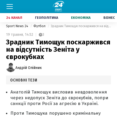
24 КАНАЛ
ГЕОПОЛІТИКА
ЕКОНОМІКА
БІЗНЕС
Sport News 24
Футбол
Зрадник Тимощук поскаржився на відсутність Зеніта у єврокубках
19 травня,
14:52
3
Зрадник Тимощук поскаржився
на відсутність Зеніта у
єврокубках
Андрій Олійник
ОСНОВНІ ТЕЗИ
Анатолій Тимощук висловив невдоволення
через недопуск Зеніта до єврокубків, попри
санкції проти Росії за агресію в Україні.
Проти Тимощука порушено кримінальну