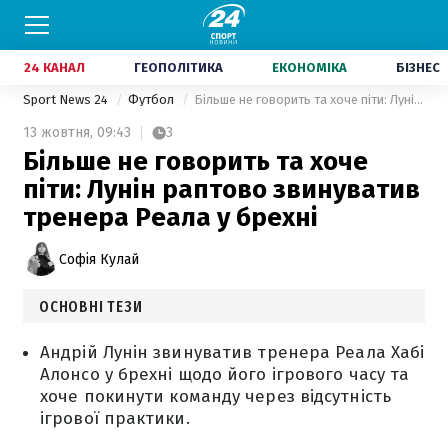
24 КАНАЛ
ГЕОПОЛІТИКА
ЕКОНОМІКА
БІЗНЕС
Sport News 24
Футбол
Більше не говорить та хоче піти: Лунін раптово звинуватив тренера Реала у брехні
13 жовтня,
09:43
3
Більше не говорить та хоче
піти: Лунін раптово звинуватив
тренера Реала у брехні
Софія Кулай
ОСНОВНІ ТЕЗИ
Андрій Лунін звинуватив тренера Реала Хабі
Алонсо у брехні щодо його ігрового часу та
хоче покинути команду через відсутність
ігрової практики.