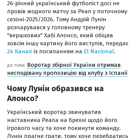
26-річний український футболіст досі не
провів жодного матчу за Реал у поточному
сезоні-2025/2026. Тому Андрій Лунін
розчарувався у головному тренеру
"вершкових" Хабі Алонсо, який обіцяв
зовсім іншу картину його виступів, передає
24 Канал
із посиланням на
El Nacional.
Воротар збірної України отримав
ДО ТЕМИ
несподівану пропозицію від клубу з Іспанії
Чому Лунін образився на
Алонсо?
Український воротар звинуватив
наставника Реала на брехні щодо його
ігрового часу та хоче покинути команду.
Лунін прагне грати, тому хоче перебратись