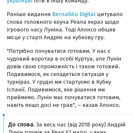
українцю
піти в іншу команду.
Раніше видання
Bernabéu Digital
цитувало
слова головного коуча Реала якраз щодо
ігрового часу Луніна. Тоді Алонсо обіцяв
місце у старті Андрію на кубкову гру.
"Потрібно почуватися готовим. У нас є
чудовий воротар в особі Куртуа, але Лунін
довів свою спроможність і також готовий.
Подивимося, як складеться ситуація у
турнірах. У грудні ми стартуємо в Кубку
Іспанії. Подивимося, яке рішення ми
приймемо. Лунін має почуватися готовим,
навіть якщо досі не грав", – казав Алонсо.
До слова.
За весь час (від 2018 року) Андрій
Лунін провів за Реал 62 матчі, у яких