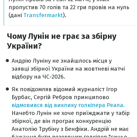
пропустив 70 голів та 22 гри провів на нуль
(дані
Transfermarkt
).
Чому Лунін не грає за збірну
України?
Андрію Луніну не знайшлось місця у
заявці збірної України на жовтневі матчі
відбору на ЧС-2026.
Як повідомляв відомий журналіст Ігор
Бурбас, Сергій Ребров принципово
відмовився від виклику голкіпера Реала.
Начебто Лунін не хоче приїжджати у табір
збірної, де він програє конкуренцію
Анатолію Трубіну з Бенфіки. Андрій не має
бажання бути резервним голкіпер "синьо-