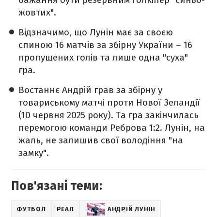
жовтих".
Відзначимо, що Лунін має за своєю
спиною 16 матчів за збірну України – 16
пропущених голів та лише одна "суха"
гра.
Востаннє Андрій грав за збірну у
товариському матчі проти Нової Зеландії
(10 червня 2025 року). Та гра закінчилась
перемогою команди Реброва 1:2. Лунін, на
жаль, не залишив свої володіння "на
замку".
Пов'язані теми:
ФУТБОЛ
РЕАЛ
АНДРІЙ ЛУНІН