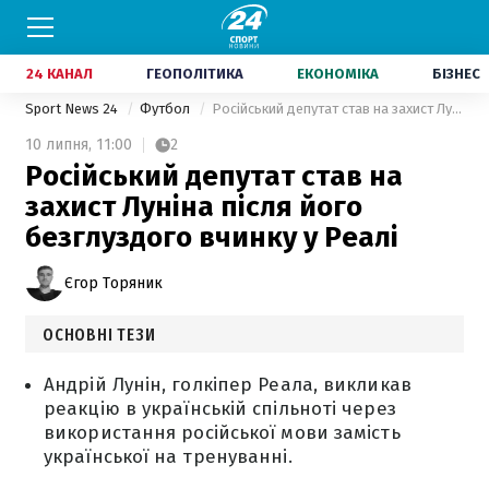
24 КАНАЛ
ГЕОПОЛІТИКА
ЕКОНОМІКА
БІЗНЕС
Sport News 24
Футбол
Російський депутат став на захист Луніна після його безглуздого вчинку у Реалі
10 липня,
11:00
2
Російський депутат став на
захист Луніна після його
безглуздого вчинку у Реалі
Єгор Торяник
ОСНОВНІ ТЕЗИ
Андрій Лунін, голкіпер Реала, викликав
реакцію в українській спільноті через
використання російської мови замість
української на тренуванні.