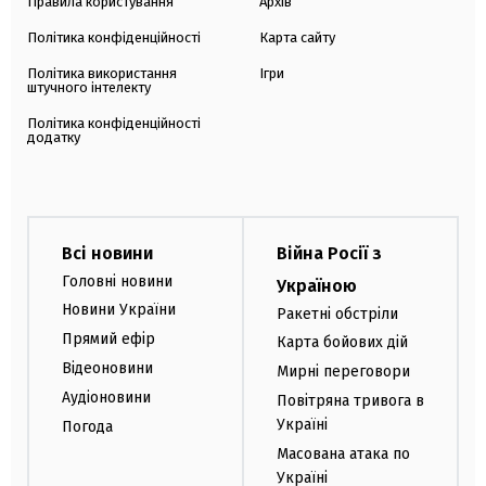
Правила користування
Архів
Політика конфіденційності
Карта сайту
Політика використання
Ігри
штучного інтелекту
Політика конфіденційності
додатку
Всі новини
Війна Росії з
Головні новини
Україною
Новини України
Ракетні обстріли
Прямий ефір
Карта бойових дій
Відеоновини
Мирні переговори
Аудіоновини
Повітряна тривога в
Україні
Погода
Масована атака по
Україні