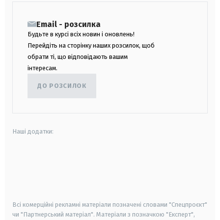
Email - розсилка
Будьте в курсі всіх новин і оновлень!
Перейдіть на сторінку наших розсилок, щоб
обрати ті, що відповідають вашим
інтересам.
ДО РОЗСИЛОК
Наші додатки:
android
apple
smart tv
samsung smart tv
Всі комерційні рекламні матеріали позначені словами "Спецпроєкт"
чи "Партнерський матеріал". Матеріали з позначкою "Експерт",