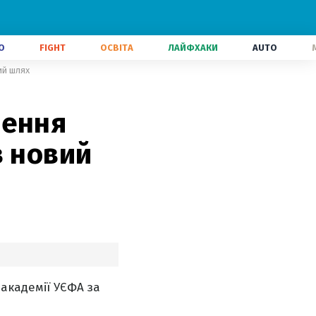
О
FIGHT
ОСВІТА
ЛАЙФХАКИ
AUTO
ий шлях
шення
в новий
академії УЄФА за