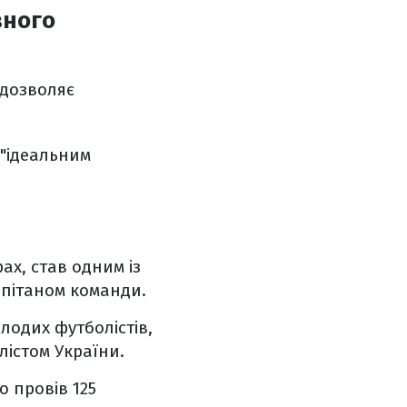
вного
 дозволяє
"ідеальним
ах, став одним із
капітаном команди.
лодих футболістів,
істом України.
о провів 125