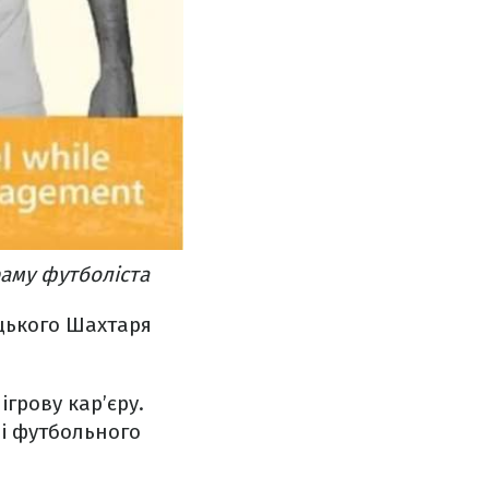
раму футболіста
цького Шахтаря
грову кар’єру.
лі футбольного