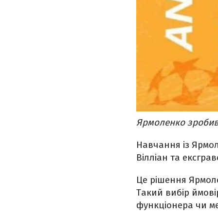
Ярмоленко зробив 
Навчання із Ярмо
Вілліан та ексгра
Це рішення Ярмоле
Такий вибір ймові
функціонера чи м