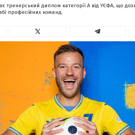
є тренерський диплом категорії A від УЄФА, що до
абі професійних команд.