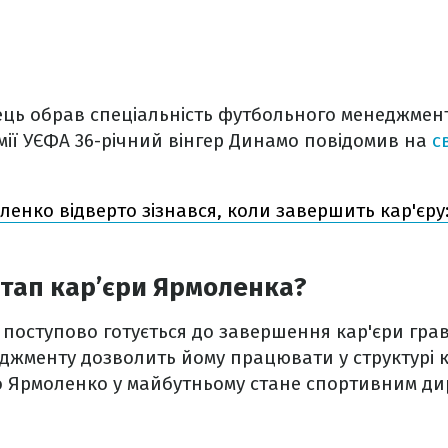
ець обрав спеціальність футбольного менеджмент
ії УЄФА 36-річний вінгер Динамо повідомив на
с
ленко відверто зізнався, коли завершить кар'єру
тап кар’єри Ярмоленка?
поступово готується до завершення кар'єри грав
жменту дозволить йому працювати у структурі к
о Ярмоленко у майбутньому стане спортивним д