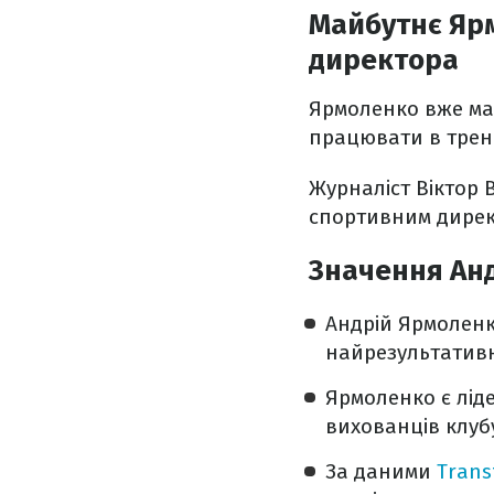
Майбутнє Ярм
директора
Ярмоленко вже м
працювати в трен
Журналіст Віктор 
спортивним дирек
Значення Ан
Андрій Ярмоленко
найрезультативні
Ярмоленко є лід
вихованців клуб
За даними
Trans