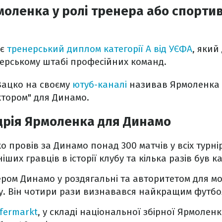
оленка у ролі тренера або спорти
ає
тренерський диплом категорії A від УЄФА
, який
ерському штабі професійних команд.
Вацко на своєму
ютуб-каналі
називав Ярмоленка 
тором" для Динамо.
дрія Ярмоленка для Динамо
 провів за Динамо понад 300 матчів у всіх турнір
ших гравців в історії клубу та кілька разів був 
ером Динамо у роздягальні та авторитетом для мо
у. Він чотири рази визнавався найкращим футбол
fermarkt
, у складі національної збірної Ярмоленк