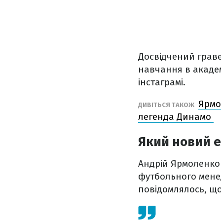
Досвідчений грав
навчання в академ
інстаграмі.
Ярмо
ДИВІТЬСЯ ТАКОЖ
легенда Динамо
Який новий е
Андрій Ярмоленко 
футбольного менед
повідомлялось, щ