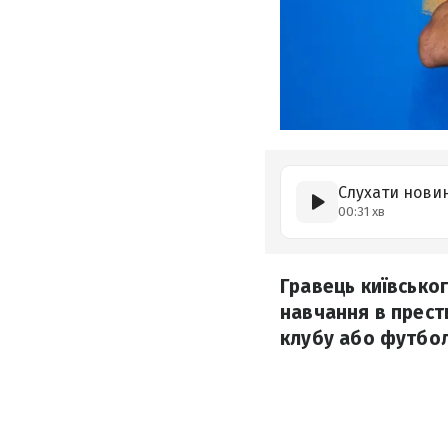
Слухати нови
00:31 хв
Гравець київсько
навчання в прест
клубу або футбо