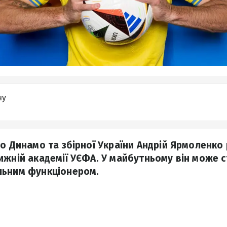
ну
го Динамо та збірної України Андрій Ярмоленко
ижній академії УЄФА. У майбутньому він може
льним функціонером.