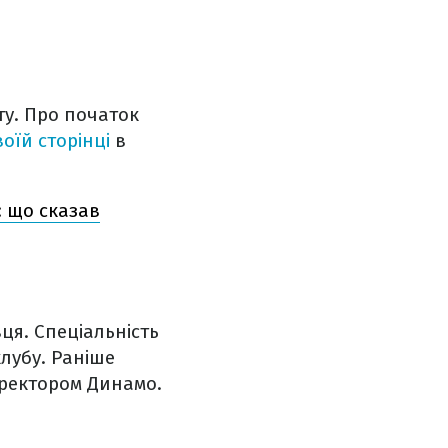
у. Про початок
воїй сторінці
в
: що сказав
ця. Спеціальність
лубу. Раніше
иректором Динамо.