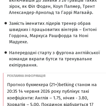
включивши до заявки з 26 гравців таких
зірок, як Філ Фоден, Коул Палмер, Трент
Александер-Арнольд та Гаррі Магвайр.
Замість іменитих лідерів тренер обрав
швидких і працьовитих вінгерів – Ентоні
Гордона, Маркуса Рашфорда та Ноні
Мадуеке.
Напередодні старту з фургона англійської
команди вкрали бутси та тренувальне
екіпірування.
Прогноз букмекера (21+)
betking станом на
20:35 14 червня 2026 року публікує такі
коефіцієнти: Англія – 1.75, нічия - 3.80,
Хорватія – 5.00. Поєдинок відбудеться 17