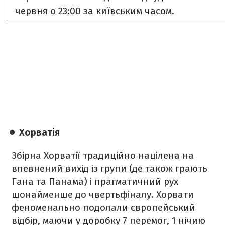
червня o 23:00 за київським часом.
Хорватія
Збірна Хорватії традиційно націлена на
впевнений вихід із групи (де також грають
Гана та Панама) і прагматичний рух
щонайменше до чвертьфіналу. Хорвати
феноменально подолали європейський
відбір, маючи у доробку 7 перемог, 1 нічию