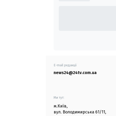
E-mail редакції
news24@24tv.com.ua
Ми тут:
м.Київ
,
вул. Володимирська
61/11,