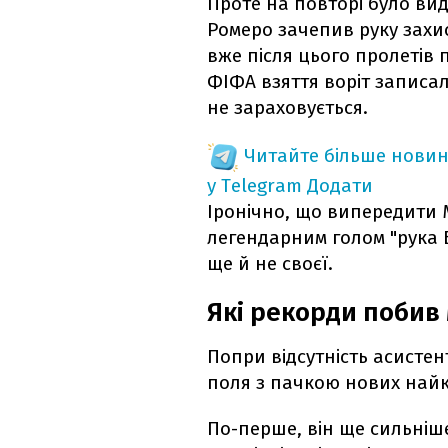
Проте на повторі було вид
Ромеро зачепив руку захис
вже після цього пролетів 
ФІФА взяття воріт записал
не зараховується.
Читайте більше новин
у Telegram
Додати
Іронічно, що випередити 
легендарним голом "рука Б
ще й не своєї.
Які рекорди побив 
Попри відсутність асистен
поля з пачкою нових най
По-перше, він ще сильні