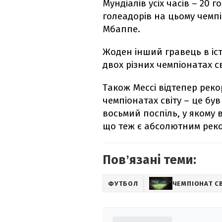
Мундіалів усіх часів – 20 г
голеадорів на цьому чемпіон
Мбаппе.
Жоден інший гравець в істо
двох різних чемпіонатах св
Також Мессі відтепер реко
чемпіонатах світу – це бу
восьмий поспіль, у якому 
що теж є абсолютним рек
Повʼязані теми:
ФУТБОЛ
ЧЕМПІОНАТ С