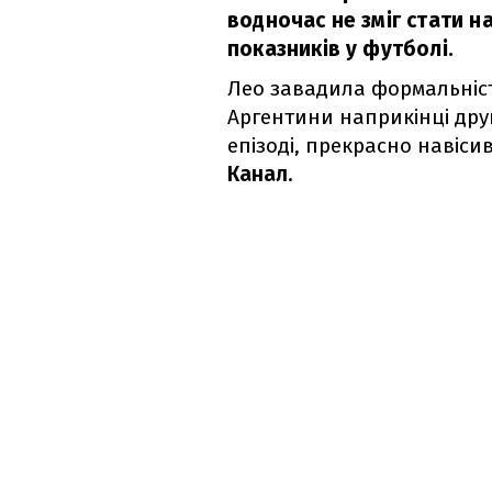
водночас не зміг стати 
показників у футболі.
Лео завадила формальніст
Аргентини наприкінці друг
епізоді, прекрасно навіси
Канал
.