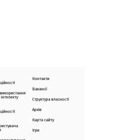
Контакти
ційності
Вакансії
 використання
 інтелекту
Структура власності
Архів
ційності
Карта сайту
ристувача
и
Ігри