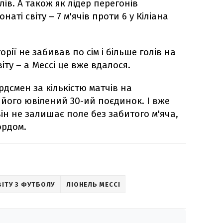
олів. А також як лідер перегонів
аті світу – 7 м'ячів проти 6 у Кіліана
рії не забивав по сім і більше голів на
іту – а Мессі це вже вдалося.
рдсмен за кількістю матчів на
в його ювілений 30-ий поєдинок. І вже
він не залишає поле без забитого м'яча,
ордом.
ВІТУ З ФУТБОЛУ
ЛІОНЕЛЬ МЕССІ