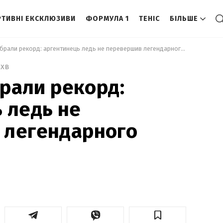
ТИВНІ ЕКСКЛЮЗИВИ
ФОРМУЛА 1
ТЕНІС
БІЛЬШЕ
 У Мессі відібрали рекорд: аргентинець ледь не перевершив легендарного Марадону 
 хв
брали рекорд:
 ледь не
 легендарного