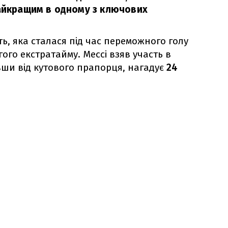
найкращим в одному з ключових
ь, яка сталася під час переможного голу
ого екстратайму. Мессі взяв участь в
вши від кутового прапорця, нагадує
24