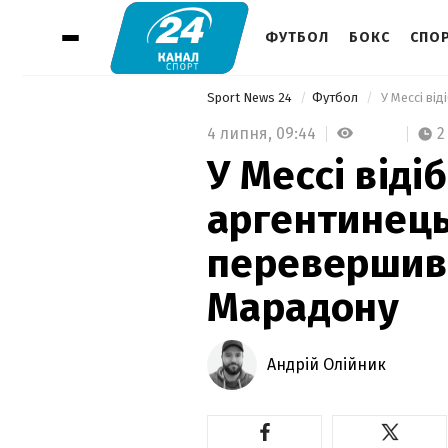
ФУТБОЛ
БОКС
СПОР
Sport News 24
Футбол
4 липня,
09:44
2
У Мессі віді
аргентинець
перевершив
Марадону
Андрій Олійник