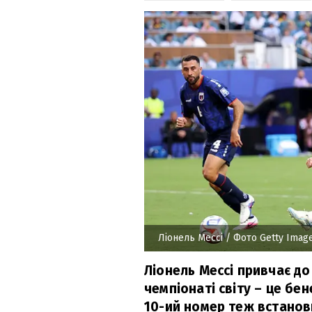
Ліонель Мессі
/ Фото Getty Imag
Ліонель Мессі привчає до
чемпіонаті світу – це бе
10-ий номер теж встанови