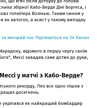
но, що м'яч після доторку до голови
ника збірної Кабо-Верде Діні Боргеса, і
повз голкіпера Возінью. Таким чином у
и як автогол, а асист у такому випадку
 за менший час
Підпишіться на 24 Канал
Марадону, відомого в першу чергу своїм
ога", Мессі завадив саме дотик до руки,
Мессі у матчі з Кабо-Верде?
тського рекорду, Лео все одно пішов з
кращих досягнень.
ше укріпився як найкращий бомбардир