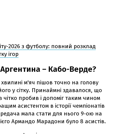
іту-2026 з футболу: повний розклад
ку ігор
 Аргентина – Кабо-Верде?
ій хвилині м'яч пішов точно на голову
його у сітку. Принаймні здавалося, що
 чітко пробив і допоміг таким чином
ащим асистентом в історії чемпіонатів
ередача мала стати для нього 9-ою на
 Дієго Армандо Марадони було 8 асистів.