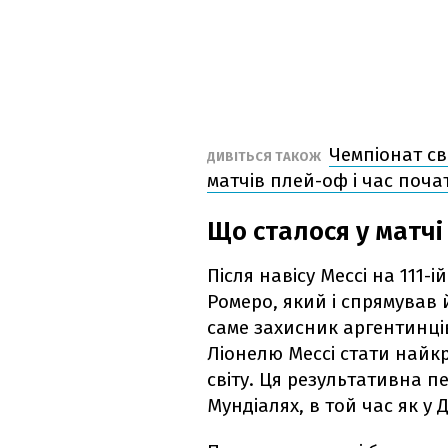
Чемпіонат св
ДИВІТЬСЯ ТАКОЖ
матчів плей-оф і час почат
Що сталося у матчі
Після навісу Мессі на 111-
Ромеро, який і спрямував 
саме захисник аргентинців
Ліонелю Мессі стати найкр
світу. Ця результативна п
Мундіалях, в той час як у