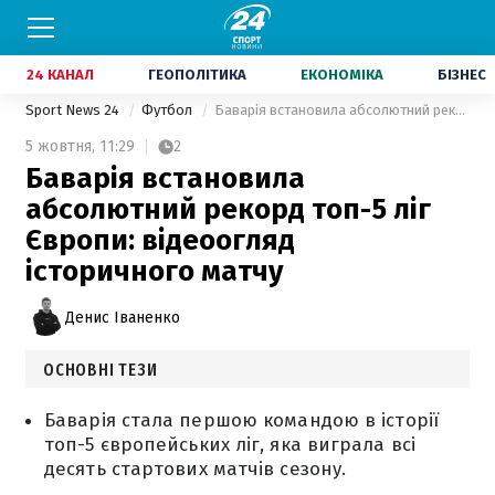
24 КАНАЛ
ГЕОПОЛІТИКА
ЕКОНОМІКА
БІЗНЕС
Sport News 24
Футбол
Баварія встановила абсолютний рекорд топ-5 ліг Європи: відеоогляд історичного матчу
5 жовтня,
11:29
2
Баварія встановила
абсолютний рекорд топ-5 ліг
Європи: відеоогляд
історичного матчу
Денис Іваненко
ОСНОВНІ ТЕЗИ
Баварія стала першою командою в історії
топ-5 європейських ліг, яка виграла всі
десять стартових матчів сезону.