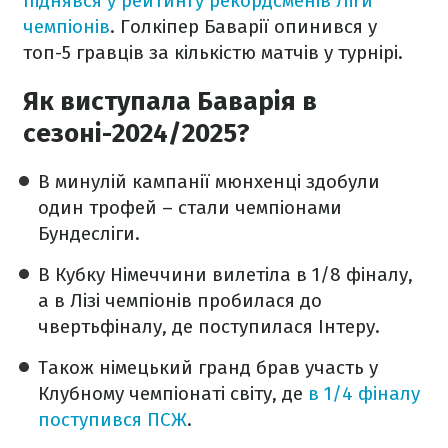
піднявся у рейтингу рекордсменів Ліги
чемпіонів
. Голкіпер Баварії опинився у
топ-5 гравців за кількістю матчів у турнірі.
Як виступала Баварія в
сезоні-2024/2025?
В минулій кампанії мюнхенці здобули
один трофей – стали чемпіонами
Бундесліги.
В Кубку Німеччини вилетіла в 1/8 фіналу,
а в Лізі чемпіонів пробилася до
чвертьфіналу, де поступилася Інтеру.
Також німецький гранд брав участь у
Клубному чемпіонаті світу, де
в 1/4 фіналу
поступився ПСЖ
.