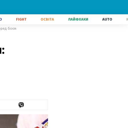
О
FIGHT
ОСВІТА
ЛАЙФХАКИ
AUTO
еред боєм
: