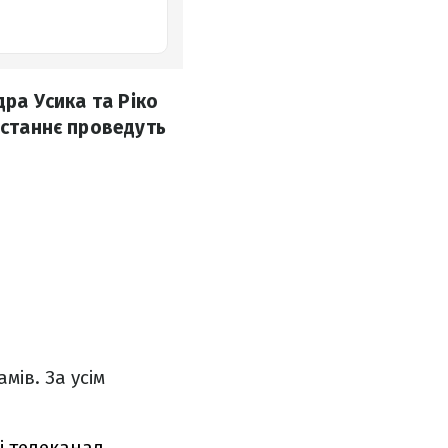
дра Усика та Ріко
останнє проведуть
мів. За усім
 і телеканал