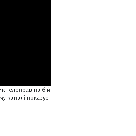
к телеправ на бій
му каналі показує