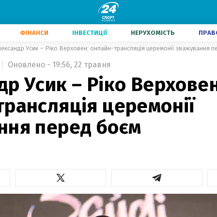
ФІНАНСИ
ІНВЕСТИЦІЇ
НЕРУХОМІСТЬ
ПРАВ
ександр Усик – Ріко Верховен: онлайн-трансляція церемонії зважування п
Оновлено - 19:56, 22 травня
р Усик – Ріко Верховен
трансляція церемонії
ння перед боєм