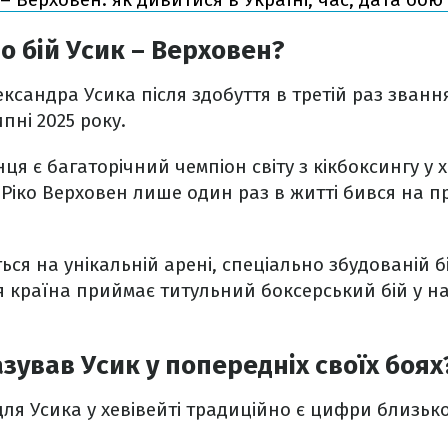
о бій Усик – Верховен?
ксандра Усика після здобуття в третій раз зван
ипні 2025 року.
я є багаторічний чемпіон світу з кікбоксингу у х
 Ріко Верховен лише один раз в житті бився на п
ься на унікальній арені, спеціально збудованій б
я країна приймає титульний боксерський бій у 
азував Усик у попередніх своїх боях
ля Усика у хевівейті традиційно є цифри близько