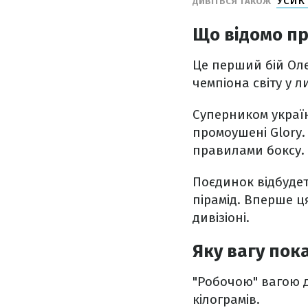
ДИВІТЬСЯ ТАКОЖ
Що відомо пр
Це перший бій Оле
чемпіона світу у л
Суперником українц
промоушені Glory.
правилами боксу.
Поєдинок відбудет
пірамід. Вперше ц
дивізіоні.
Яку вагу пок
"Робочою" вагою д
кілограмів.