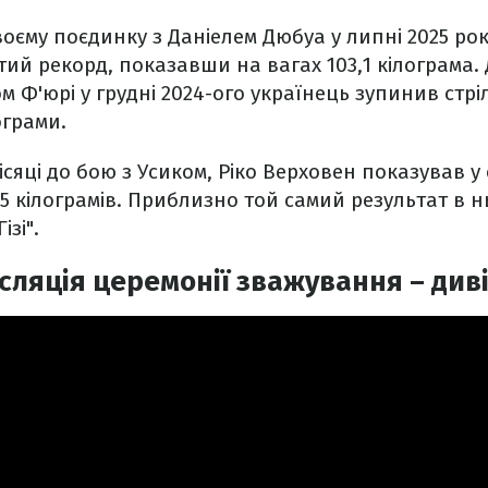
оєму поєдинку з Даніелем Дюбуа у липні 2025 ро
ий рекорд, показавши на вагах 103,1 кілограма. 
 Ф'юрі у грудні 2024-ого українець зупинив стріл
ограми.
місяці до бою з Усиком, Ріко Верховен показував 
5 кілограмів. Приблизно той самий результат в нь
ізі".
ляція церемонії зважування – диві