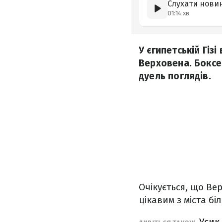
Слухати нови
01:14 хв
У єгипетській Гіз
Верховена. Боксе
дуель поглядів.
Очікується, що Ве
цікавим з міста бі
Усик