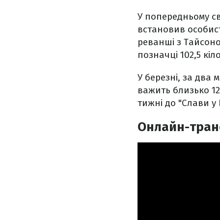
У попередньому св
встановив особист
реванші з Тайсоном
позначці 102,5 кіл
У березні, за два 
важить близько 12
тижні до "Слави у Г
Онлайн-транс