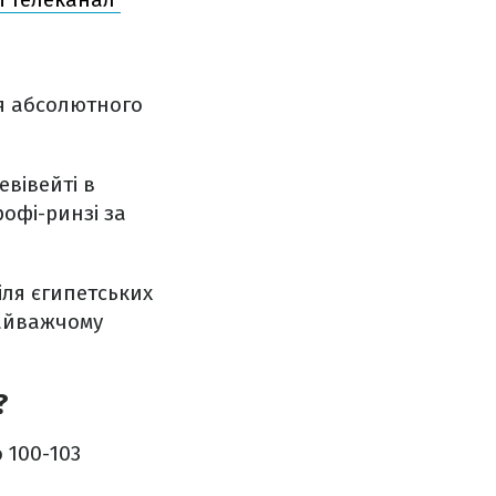
ня абсолютного
евівейті в
рофі-ринзі за
іля єгипетських
найважчому
?
 100-103