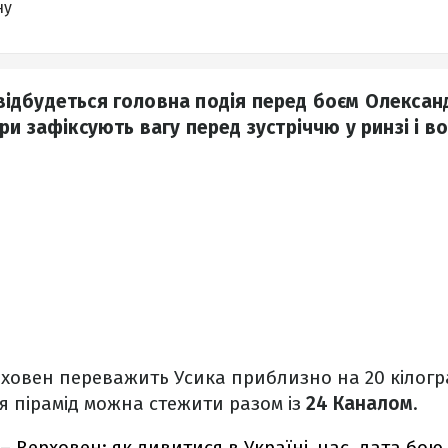
ну
і відбудеться головна подія перед боєм Олексан
ри зафіксують вагу перед зустріччю у ринзі і в
рховен переважить Усика приблизно на 20 кілогра
ля пірамід можна стежити разом із
24 Каналом
.
 – Верховен: як дивитися в Україні, час, дата бою