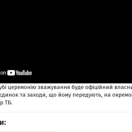
убі церемонію зважування буде офіційний власни
оєдинок та заходи, що йому передують, на окремо
р ТБ.
и: