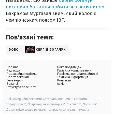
Нагадаємо, що раніше
Сергій Богачук
висловив бажання побитися з росіянином
Бахрамом Муртазалієвим, який володіє
чемпіонським поясом IBF.
Пов'язані теми:
БОКС
СЕРГІЙ БОГАЧУК
Про нас
Рекламодавцям
Редакція
Правила користування
Редакційна політика
Політика конфіденційності
Про телеканал
Технічна інформація
Телеведучі
Контакти
Вакансії
Архів
Структура власності
Всі комерційні рекламні матеріали позначені словами
"Спецпроєкт", "Партнерський матеріал", "Експерт", "Позиція".
Детальніше щодо реклами та правил цитування можна