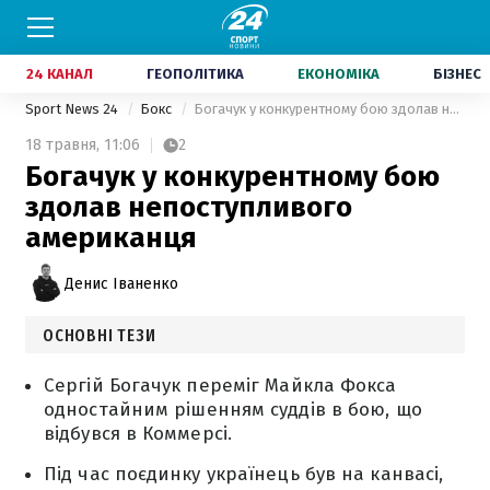
24 КАНАЛ
ГЕОПОЛІТИКА
ЕКОНОМІКА
БІЗНЕС
Sport News 24
Бокс
Богачук у конкурентному бою здолав непоступливого американця
18 травня,
11:06
2
Богачук у конкурентному бою
здолав непоступливого
американця
Денис Іваненко
ОСНОВНІ ТЕЗИ
Сергій Богачук переміг Майкла Фокса
одностайним рішенням суддів в бою, що
відбувся в Коммерсі.
Під час поєдинку українець був на канвасі,