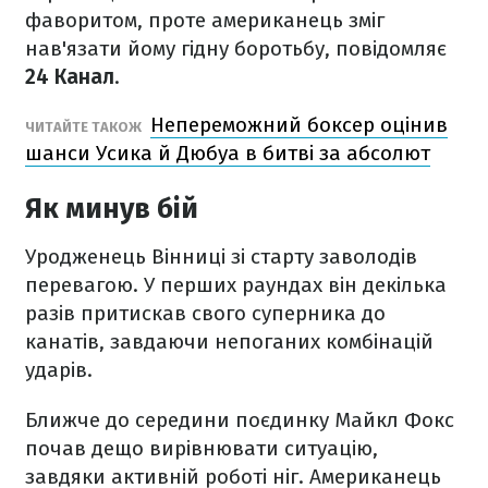
фаворитом, проте американець зміг
нав'язати йому гідну боротьбу, повідомляє
24 Канал
.
Непереможний боксер оцінив
ЧИТАЙТЕ ТАКОЖ
шанси Усика й Дюбуа в битві за абсолют
Як минув бій
Уродженець Вінниці зі старту заволодів
перевагою. У перших раундах він декілька
разів притискав свого суперника до
канатів, завдаючи непоганих комбінацій
ударів.
Ближче до середини поєдинку Майкл Фокс
почав дещо вирівнювати ситуацію,
завдяки активній роботі ніг. Американець