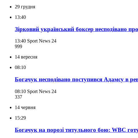
29 грудня
13:40
Зірковий український боксер несподівано про
13:40
Sport News 24
999
14 вересня
08:10
Богачук несподівано поступився Адамсу в ре
08:10
Sport News 24
337
14 червня
15:29
Богачук на порозі титульного бою: WBC готу