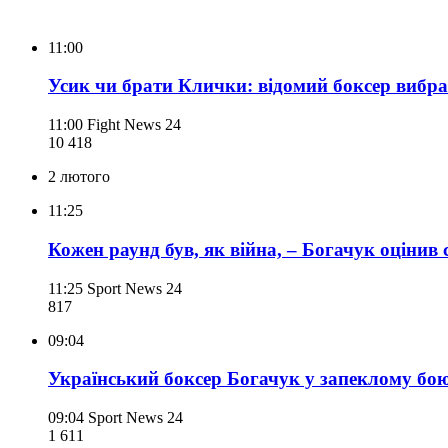
11:00
Усик чи брати Клички: відомий боксер вибрав
11:00
Fight News 24
10 418
2 лютого
11:25
Кожен раунд був, як війна, – Богачук оцінив
11:25
Sport News 24
817
09:04
Український боксер Богачук у запеклому бою
09:04
Sport News 24
1 611