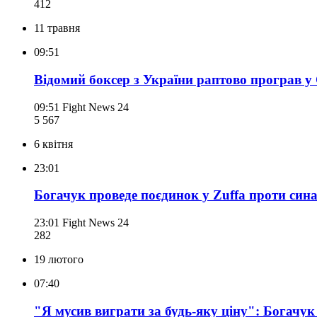
412
11 травня
09:51
Відомий боксер з України раптово програв у
09:51
Fight News 24
5 567
6 квітня
23:01
Богачук проведе поєдинок у Zuffa проти сина
23:01
Fight News 24
282
19 лютого
07:40
"Я мусив виграти за будь-яку ціну": Богачу