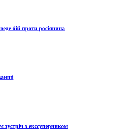
веде бій проти росіянина
ванші
є зустріч з екссуперником