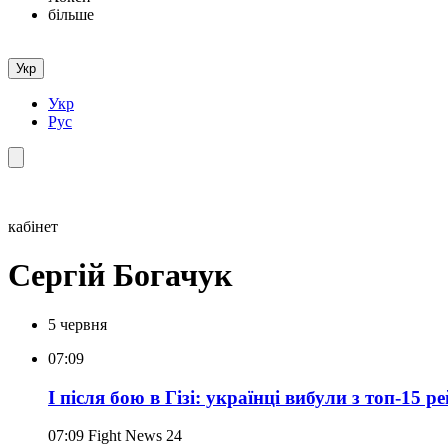
більше
Укр
Укр
Рус
кабінет
Сергій Богачук
5 червня
07:09
І після бою в Гізі: українці вибули з топ-15 р
07:09
Fight News 24