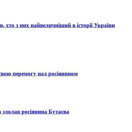
, хто з них найвеличніший в історії України
 свою перемогу над росіянином
 здолав росіянина Бутаєва