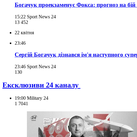
Богачук проекзаменує Фокса: прогноз на бій 
15:22
Sport News 24
13 452
22 квітня
23:46
Сергій Богачук дізнався ім'я наступного супе
23:46
Sport News 24
130
Ексклюзиви 24 каналу
19:00
Military 24
1 704
1