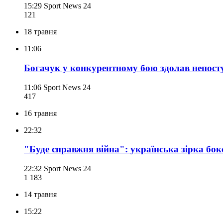
15:29
Sport News 24
121
18 травня
11:06
Богачук у конкурентному бою здолав непос
11:06
Sport News 24
417
16 травня
22:32
"Буде справжня війна": українська зірка бо
22:32
Sport News 24
1 183
14 травня
15:22