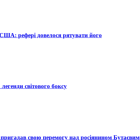
 США: рефері довелося рятувати його
 легенди світового боксу
к пригадав свою перемогу над росіянином Бутаєвим