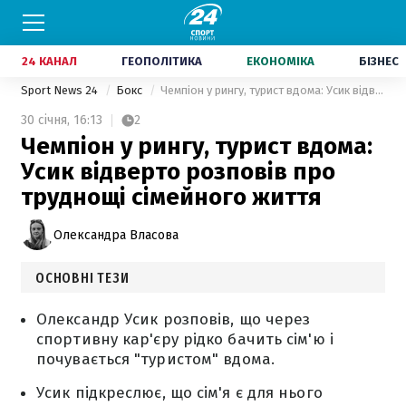
24 КАНАЛ
ГЕОПОЛІТИКА
ЕКОНОМІКА
БІЗНЕС
Sport News 24
Бокс
Чемпіон у рингу, турист вдома: Усик відверто розповів про труднощі сімейного життя
30 січня,
16:13
2
Чемпіон у рингу, турист вдома:
Усик відверто розповів про
труднощі сімейного життя
Олександра Власова
ОСНОВНІ ТЕЗИ
Олександр Усик розповів, що через
спортивну кар'єру рідко бачить сім'ю і
почувається "туристом" вдома.
Усик підкреслює, що сім'я є для нього