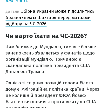
RMC Sport
.
Збірна України може підсилитись
ДО ТЕМИ
бразильцем із Шахтаря перед матчами
відбору на ЧС-2026
Чи варто їхати на ЧС-2026?
Чим ближче до Мундіалю, тим все більше
занепокоєнь з'являється у фанатів щодо
організації Мундіалю. Причиною є
скандальна політика президента США
Дональда Трампа.
Однією зі спірних позицій голови Білого
дому є імміграційна політика країни. Через
це колишній президент ФІФА Йозеф
Блаттер висловився проти візиту до США
на чемпіонат світу.