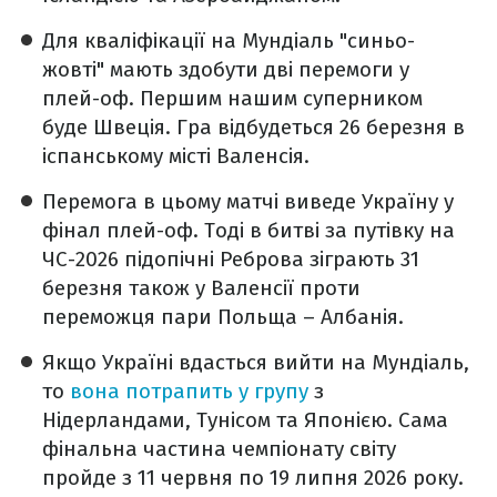
Для кваліфікації на Мундіаль "синьо-
жовті" мають здобути дві перемоги у
плей-оф. Першим нашим суперником
буде Швеція. Гра відбудеться 26 березня в
іспанському місті Валенсія.
Перемога в цьому матчі виведе Україну у
фінал плей-оф. Тоді в битві за путівку на
ЧС-2026 підопічні Реброва зіграють 31
березня також у Валенсії проти
переможця пари Польща – Албанія.
Якщо Україні вдасться вийти на Мундіаль,
то
вона потрапить у групу
з
Нідерландами, Тунісом та Японією. Сама
фінальна частина чемпіонату світу
пройде з 11 червня по 19 липня 2026 року.