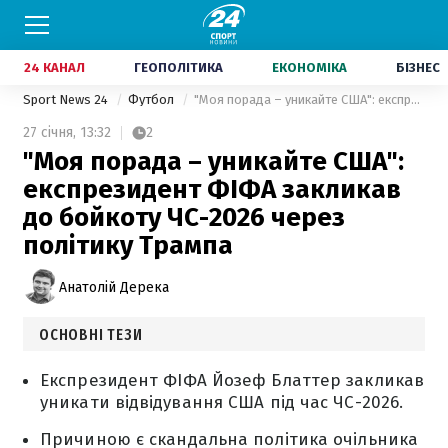
24 КАНАЛ
ГЕОПОЛІТИКА
ЕКОНОМІКА
БІЗНЕС
Sport News 24
Футбол
"Моя порада – уникайте США": експрезидент ФІФА закликав до бойкоту ЧС-2026 через політику Трампа
27 січня,
13:32
2
"Моя порада – уникайте США":
експрезидент ФІФА закликав
до бойкоту ЧС-2026 через
політику Трампа
Анатолій Дерека
ОСНОВНІ ТЕЗИ
Експрезидент ФІФА Йозеф Блаттер закликав
уникати відвідування США під час ЧС-2026.
Причиною є скандальна політика очільника