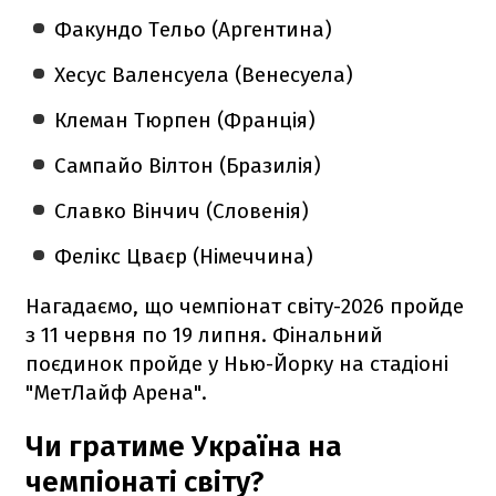
Факундо Тельо (Аргентина)
Хесус Валенсуела (Венесуела)
Клеман Тюрпен (Франція)
Сампайо Вілтон (Бразилія)
Славко Вінчич (Словенія)
Фелікс Цваєр (Німеччина)
Нагадаємо, що чемпіонат світу-2026 пройде
з 11 червня по 19 липня. Фінальний
поєдинок пройде у Нью-Йорку на стадіоні
"МетЛайф Арена".
Чи гратиме Україна на
чемпіонаті світу?