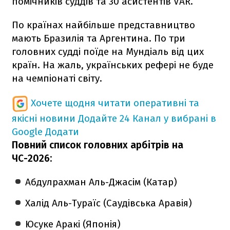
помічників суддів та 30 асистентів VAR.
По країнах найбільше представництво
мають Бразилія та Аргентина. По три
головних судді поїде на Мундіаль від цих
країн. На жаль, українських рефері не буде
на чемпіонаті світу.
Хочете щодня читати оперативні та
якісні новини
Додайте 24 Канал у вибрані в
Google
Додати
Повний список головних арбітрів на
ЧС-2026:
Абдулрахман Аль-Джасім (Катар)
Халід Аль-Тураїс (Саудівська Аравія)
Юсуке Аракі (Японія)