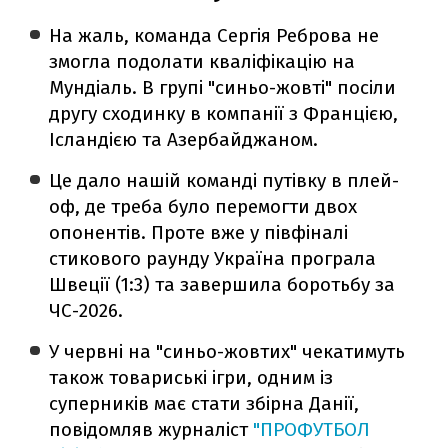
На жаль, команда Сергія Реброва не
змогла подолати кваліфікацію на
Мундіаль. В групі "синьо-жовті" посіли
другу сходинку в компанії з Францією,
Ісландією та Азербайджаном.
Це дало нашій команді путівку в плей-
оф, де треба було перемогти двох
опонентів. Проте вже у півфіналі
стикового раунду Україна програла
Швеції (1:3) та завершила боротьбу за
ЧС-2026.
У червні на "синьо-жовтих" чекатимуть
також товариські ігри, одним із
суперників має стати збірна Данії,
повідомляв журналіст
"ПРОФУТБОЛ