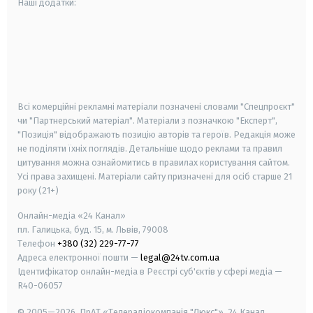
Наші додатки:
android
apple
smart tv
samsung smart tv
Всі комерційні рекламні матеріали позначені словами "Спецпроєкт"
чи "Партнерський матеріал". Матеріали з позначкою "Експерт",
"Позиція" відображають позицію авторів та героїв. Редакція може
не поділяти їхніх поглядів. Детальніше щодо реклами та правил
цитування можна ознайомитись в правилах користування сайтом.
Усі права захищені.
Матеріали сайту призначені для осіб старше
21
року (21+)
Онлайн-медіа «24 Канал»
пл. Галицька, буд. 15, м. Львів, 79008
Телефон
+380 (32) 229-77-77
Адреса електронної пошти —
legal@24tv.com.ua
Ідентифікатор онлайн-медіа в Реєстрі суб'єктів у сфері медіа —
R40-06057
© 2005—2026,
ПрАТ «Телерадіокомпанія "Люкс"», 24 Канал.