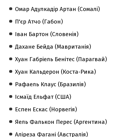
Омар Адулкадір Артан (Сомалі)
П'єр Атчо (Габон)
Іван Бартон (Словенія)
Дахане Бейда (Мавританія)
Хуан Габріель Бенітес (Парагвай)
Хуан Кальдерон (Коста-Рика)
Рафаель Клаус (Бразилія)
Ісмаїд Ельфат (США)
Еспен Ескас (Норвегія)
Яель Фалькон Перес (Аргентина)
Аліреза Фагані (Австралія)