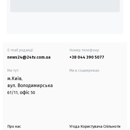
E-mail редакції
Номер телефону:
news24@24tv.com.ua
+38 044 390 5077
Ми тут:
Ми в соцмережах:
м.Київ
,
вул. Володимирська
офіс
61/11,
50
Про нас
Угода Користувача Спільноти