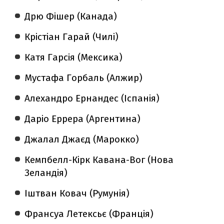
Дрю Фішер (Канада)
Крістіан Гарай (Чилі)
Катя Гарсія (Мексика)
Мустафа Горбаль (Алжир)
Алехандро Ернандес (Іспанія)
Даріо Еррера (Аргентина)
Джалал Джаєд (Марокко)
Кемпбелл-Кірк Кавана-Вог (Нова
Зеландія)
Іштван Ковач (Румунія)
Франсуа Летексьє (Франція)