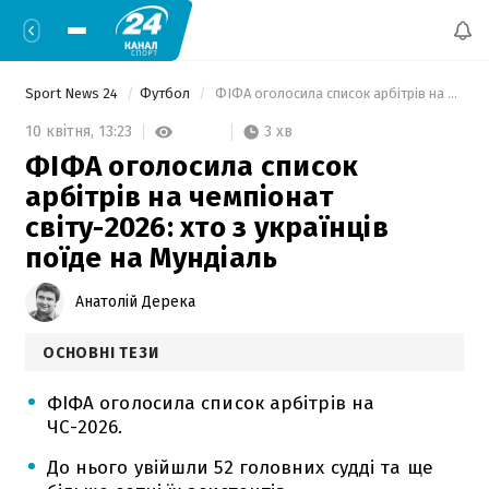
Sport News 24
Футбол
 ФІФА оголосила список арбітрів на чемпіонат світу-2026: хто з українців поїде на Мундіаль 
3 хв
10 квітня,
13:23
ФІФА оголосила список
арбітрів на чемпіонат
світу-2026: хто з українців
поїде на Мундіаль
Анатолій Дерека
ОСНОВНІ ТЕЗИ
ФІФА оголосила список арбітрів на
ЧС-2026.
До нього увійшли 52 головних судді та ще