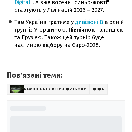
Digital"
. А вже восени "синьо-жовті"
стартують у Лізі націй 2026 – 2027.
Там Україна гратиме у
дивізіоні В
в одній
групі із Угорщиною, Північною Ірландією
та Грузією. Також цей турнір буде
частиною відбору на Євро-2028.
Повʼязані теми:
ЧЕМПІОНАТ СВІТУ З ФУТБОЛУ
ФІФА