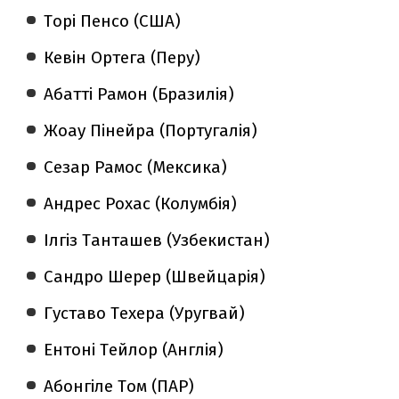
Торі Пенсо (США)
Кевін Ортега (Перу)
Абатті Рамон (Бразилія)
Жоау Пінейра (Португалія)
Сезар Рамос (Мексика)
Андрес Рохас (Колумбія)
Ілгіз Танташев (Узбекистан)
Сандро Шерер (Швейцарія)
Густаво Техера (Уругвай)
Ентоні Тейлор (Англія)
Абонгіле Том (ПАР)