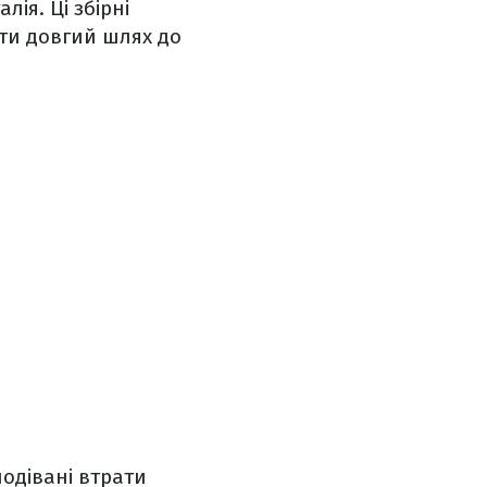
ія. Ці збірні
йти довгий шлях до
одівані втрати