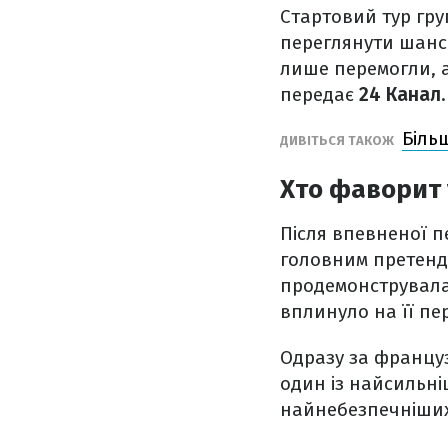
Стартовий тур гру
переглянути шанси
лише перемогли, 
передає
24 Канал
.
Біль
ДИВІТЬСЯ ТАКОЖ
Хто фаворит 
Після впевненої п
головним претенд
продемонструвала 
вплинуло на її пе
Одразу за француз
один із найсильні
найнебезпечніших