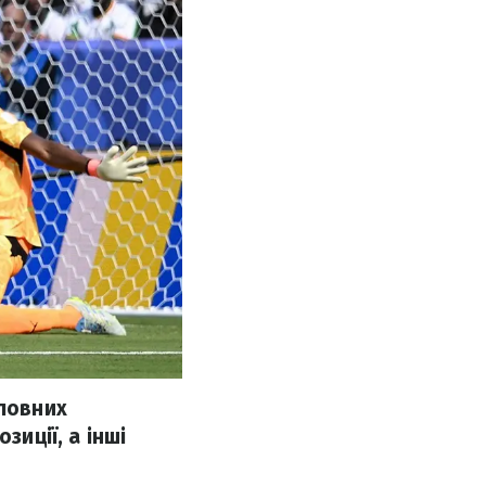
оловних
зиції, а інші