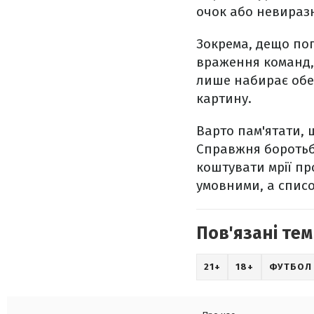
очок або невиразн
Зокрема, дещо пог
враження команд, 
лише набирає обер
картину.
Варто пам'ятати, 
Справжня боротьб
коштувати мрії пр
умовними, а спис
Пов'язані тем
21+
18+
ФУТБОЛ