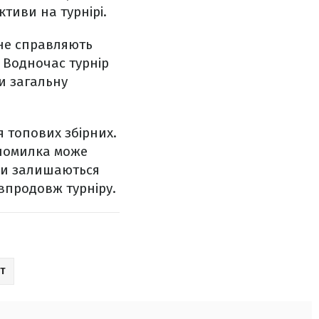
тиви на турнірі.
 не справляють
 Водночас турнір
и загальну
 топових збірних.
 помилка може
ози залишаються
впродовж турніру.
РТ