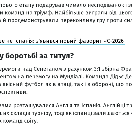
пового етапу подарував чимало несподіванок і з
 команд на тріумф. Найбільше виграли від цього з
а й продемонстрували переконливу гру проти сил
ше не Іспанія: з'явився новий фаворит ЧС-2026
у боротьбі за титул?
еремоги над Сенегалом з рахунком 3:1 збірна Фра
ентом на перемогу на Мундіалі. Команда Дідьє Д
якісний футбол як в атаці, так і в обороні, що 
рспективи.
ами розташувалися Англія та Іспанія. Англійці 
ших складів турніру, тоді як іспанці залишаються
 команд світу.