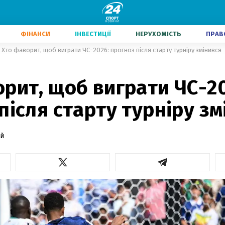
ФІНАНСИ
ІНВЕСТИЦІЇ
НЕРУХОМІСТЬ
ПРАВ
Хто фаворит, щоб виграти ЧС-2026: прогноз після старту турніру змінився
2
рит, щоб виграти ЧС-2
після старту турніру зм
й