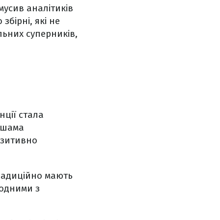
мусив аналітиків
бірні, які не
ьних суперників,
нції стала
ешама
позитивно
традиційно мають
 одними з