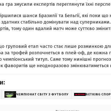
а гра змусили експертів переглянути їхні перспек
іршилися шанси Бразилії та Бельгії, які поки що
здатних стабільно домінувати над суперниками.
тів, тому один вдалий матч може суттєво змінит
що груповий етап часто стає лише розминкою для
а за трофей розпочнеться в плей-оф, де кожна
о чемпіонський титул. Саме тому нинішні прогн
ок фаворитів ще неодноразово змінюватиметься 
и:
ЧЕМПІОНАТ СВІТУ З ФУТБОЛУ
BETKING СПО