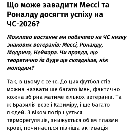
Що може завадити Мессі та
Роналду досягти успіху на
ЧС-2026?
Можливо востаннє ми побачимо на ЧС низку
знакових ветеранів: Мессі, Роналду,
Модрича, Неймара. Чи правда, що
теоретично їм буде ще складніше, ніж
молодим?
Так, в цьому є сенс. До цих футболістів
можна назвати ще багато імен, фактично
кожна збірна матиме кількох ветеранів. Та
ж Бразилія везе і Казиміру, і ще багато
людей. З віком погіршується
терморегуляція, знижується об'єм плазми
крові, починається пізніша активація