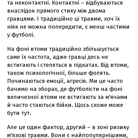
та неконтактні. Контактні – відбуваються
внаслідок прямого стику між двома
гравцями. І традиційно ці травми, хоч їх
ніяк не можна попередити, є менш частими
у футболі.
На фоні втоми традиційно збільшується
саме їх частота, адже гравці десь не
встигають і стеляться в підкатах. Від втоми,
також психологічної, більше фолять.
Починаються емоції, агресія. Ми це часто
бачимо на зборах, де футболісти на фоні
величезної втоми не встигають за м'ячами
й часто стаються бійки. Щось схоже може
бути тут.
Але це один фактор, другий – в зоні ризику
м'язові травми. Вони є найпопулярнішими,