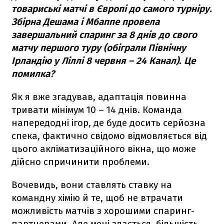
товариські матчі в Європі до самого турніру.
Збірна Дешама і Мбаппе провела
завершальний спаринг за 8 днів до свого
матчу першого туру (обіграли Північну
Ірландію у Ліллі 8 червня – 24 Канал). Це
помилка?
Як я вже згадував, адаптація повинна
тривати мінімум 10 – 14 днів. Команда
напередодні ігор, де буде досить серйозна
спека, фактично свідомо відмовляється від
цього акліматизаційного вікна, що може
дійсно спричинити проблеми.
Вочевидь, вони ставлять ставку на
командну хімію й те, щоб не втрачати
можливість матчів з хорошими спаринг-
партнерами. Але мені здається, більшість