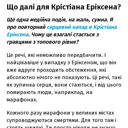
Що далі для Крістіана Еріксена?
Ще одна медійна подія, на жаль, сумна. Я
про повторний
серцевий напад в Крістіана
Еріксена
. Чому це взагалі стається з
гравцями з топового рівня?
Це речі, які неможливо передбачити. І
найцікавіше у випадку з Еріксеном, що він
вже вдруге проходить обстеження, які
абсолютно нічого не показують. Ці речі, такі
як зупинка серця, вони стаються, і від цього
помирають люди, наприклад, на
марафонах.
Кожного разу марафони у великих містах
супроводжуються смертями. Для того там і
стоять швидкі. Ти просто ніколи не знаєш,