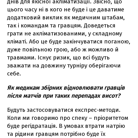
днів для якісної акліматизації. Звісно, що
цього часу ні в кого не буде і це даватиме
додатковий виклик як медичним штабам,
так і командам та гравцям. Доведеться
грати не акліматизованими, у складному
кліматі. Або це буде закінчуватися поганою,
дуже повільною грою, або ж можливо й
травмами. Існує ризик, що всі будуть
зважати на довжину турніру оберігаючи
себе.
Як медикам збірних відновлювати гравців
після матчів при таких перепадах висот?
Будуть застосовуватися експрес-методи.
Коли ми говоримо про спеку – пріоритетом
буде регідратація. В умовах втрати натрію
та рідини гравцям потрібно буде їх