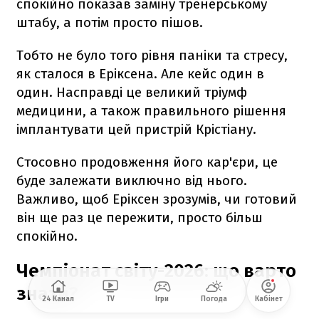
спокійно показав заміну тренерському
штабу, а потім просто пішов.
Тобто не було того рівня паніки та стресу,
як сталося в Еріксена. Але кейс один в
один. Насправді це великий тріумф
медицини, а також правильного рішення
імплантувати цей пристрій Крістіану.
Стосовно продовження його кар'єри, це
буде залежати виключно від нього.
Важливо, щоб Еріксен зрозумів, чи готовий
він ще раз це пережити, просто більш
спокійно.
Чемпіонат світу-2026: що варто
знати?
24 Канал
TV
Ігри
Погода
Кабінет