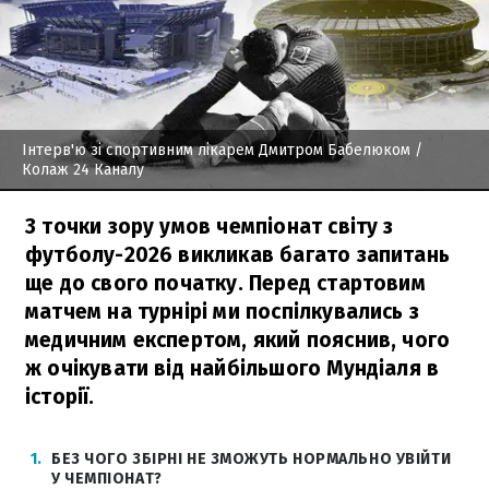
Інтерв'ю зі спортивним лікарем Дмитром Бабелюком
/
Колаж 24 Каналу
З точки зору умов чемпіонат світу з
футболу-2026 викликав багато запитань
ще до свого початку. Перед стартовим
матчем на турнірі ми поспілкувались з
медичним експертом, який пояснив, чого
ж очікувати від найбільшого Мундіаля в
історії.
1
БЕЗ ЧОГО ЗБІРНІ НЕ ЗМОЖУТЬ НОРМАЛЬНО УВІЙТИ
У ЧЕМПІОНАТ?