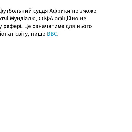
футбольний суддя Африки не зможе
тчі Мундіалю, ФІФА офіційно не
у рефері. Це означатиме для нього
іонат світу, пише
BBC
.