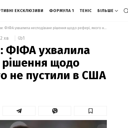
ТИВНІ ЕКСКЛЮЗИВИ
ФОРМУЛА 1
ТЕНІС
БІЛЬШЕ
 Не образили: ФІФА ухвалила несподіване рішення щодо рефері, якого не пустили в США 
1
2 хв
: ФІФА ухвалила
 рішення щодо
го не пустили в США