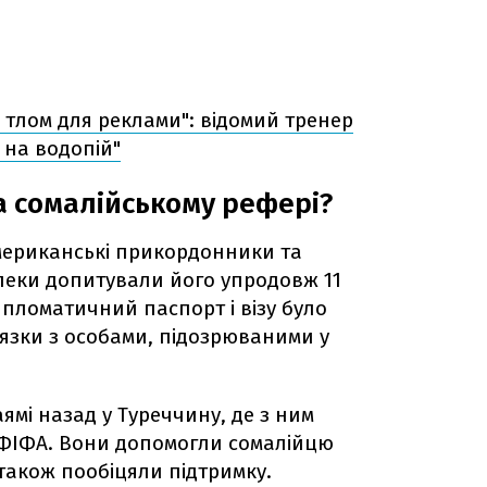
 тлом для реклами": відомий тренер
 на водопій"
 сомалійському рефері?
мериканські прикордонники та
пеки допитували його упродовж 11
ипломатичний паспорт і візу було
'язки з особами, підозрюваними у
аямі назад у Туреччину, де з ним
 ФІФА. Вони допомогли сомалійцю
 також пообіцяли підтримку.