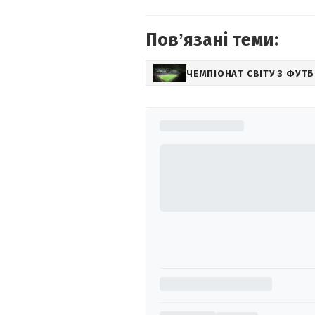
Повʼязані теми:
ЧЕМПІОНАТ СВІТУ З ФУТ