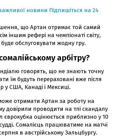
 важливої новини
Підпишіться на 24
шення, що Артан отримає той самий
ім іншим рефері на чемпіонаті світу,
е буде обслуговувати жодну гру.
 сомалійському арбітру?
ундіалю говорять, що не знають точну
ати їм будуть перераховані вже після
р у США, Канаді і Мексиці.
 може отримати Артан за роботу на
му довірили проводити на тлі скандалу
ал єврокубка оцінюється приблизно у 10
судді. Сомалієць працюватиме на матчі
 серпня в австрійському Зальцбургу.