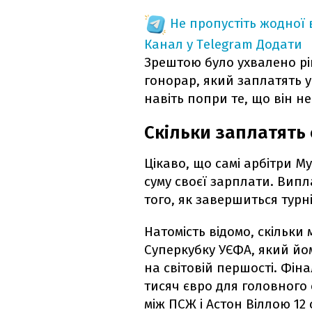
Не пропустіть жодної
Канал у Telegram
Додати
Зрештою було ухвалено рі
гонорар, який заплатять ус
навіть попри те, що він н
Скільки заплатять
Цікаво, що самі арбітри М
суму своєї зарплати. Випл
того, як завершиться турні
Натомість відомо, скільки
Суперкубку УЄФА, який йо
на світовій першості. Фін
тисяч євро для головного 
між ПСЖ і Астон Віллою 12