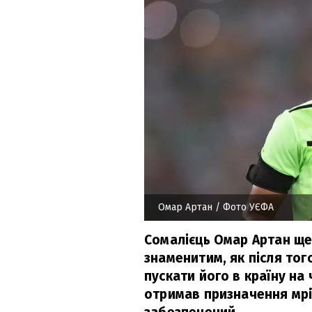
Омар Артан
/ Фото УЄФА
Сомалієць Омар Артан ще 
знаменитим, як після тог
пускати його в країну на 
отримав призначення мрі