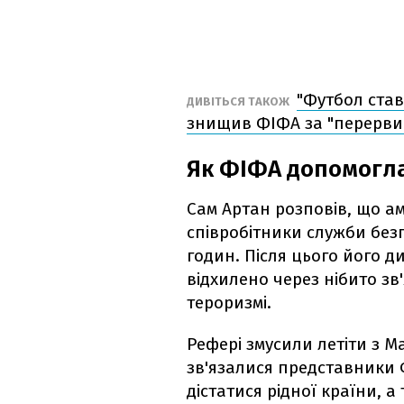
"Футбол став
ДИВІТЬСЯ ТАКОЖ
знищив ФІФА за "перерви
Як ФІФА допомогла
Сам Артан розповів, що а
співробітники служби без
годин. Після цього його д
відхилено через нібито зв
тероризмі.
Рефері змусили летіти з М
зв'язалися представники
дістатися рідної країни, а