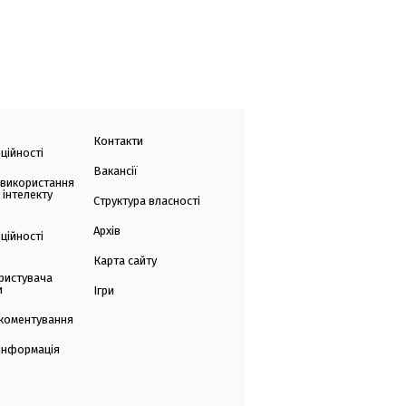
Контакти
ційності
Вакансії
 використання
 інтелекту
Структура власності
Архів
ційності
Карта сайту
ристувача
и
Ігри
коментування
 інформація