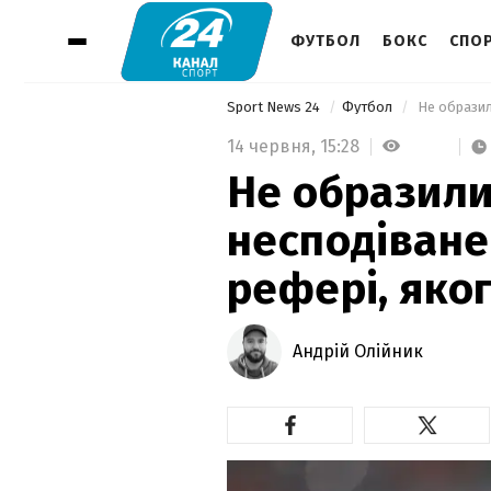
ФУТБОЛ
БОКС
СПОР
Sport News 24
Футбол
14 червня,
15:28
Не образили
несподіване
рефері, яко
Андрій Олійник