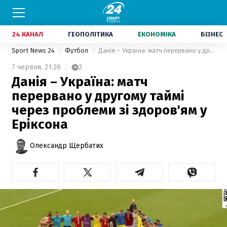
24 КАНАЛ
ГЕОПОЛІТИКА
ЕКОНОМІКА
БІЗНЕС
Sport News 24
Футбол
Данія – Україна: матч перервано у другому таймі через проблеми зі здоров'ям у Еріксона
7 червня,
21:26
2
Данія – Україна: матч
перервано у другому таймі
через проблеми зі здоров'ям у
Еріксона
Олександр Щербатих