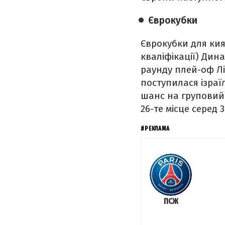
Єврокубки
Єврокубки для кия
кваліфікації) Дина
раунду плей-оф Лі
поступилася ізраїл
шанс на груповий 
26-те місце серед 
#РЕКЛАМА
ПСЖ