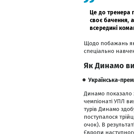
Це до тренера п
своє бачення, а
всередині кома
Щодо побажань як 
спеціально навчен
Як Динамо ви
Українська-прем'
Динамо показало з
чемпіонаті УПЛ ви
турів Динамо здобу
поступалося трійці
очок). В результа
Європи наступного