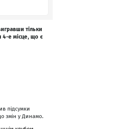
вигравши тільки
и 4-е місце, що є
ив підсумки
о змін у Динамо.
лишнім клубом