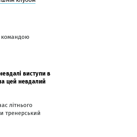
я командою
невдалі виступи в
ла цей невдалий
час літнього
ти тренерський