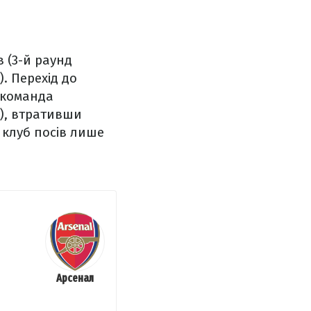
 (3-й раунд
). Перехід до
в команда
а), втративши
 клуб посів лише
Арсенал