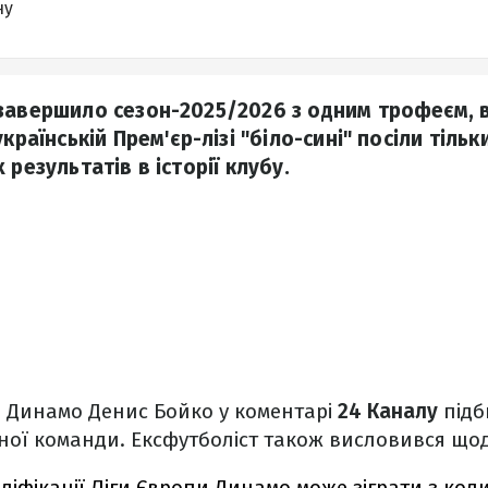
ну
завершило сезон-2025/2026 з одним трофеєм, 
країнській Прем'єр-лізі "біло-сині" посіли тільк
 результатів в історії клубу.
 Динамо Денис Бойко у коментарі
24 Каналу
підб
ної команди. Ексфутболіст також висловився щод
аліфікації Ліги Європи Динамо може зіграти з ко