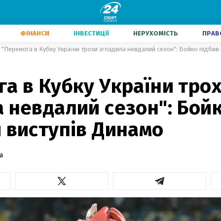
ФІНАНСИ
ІНВЕСТИЦІЇ
НЕРУХОМІСТЬ
ПРАВ
"Перемога в Кубку України трохи згладила невдалий сезон": Бойко підбив
а в Кубку України тро
 невдалий сезон": Бойк
 виступів Динамо
а