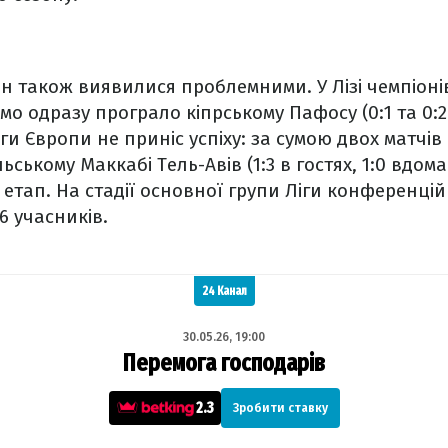
н також виявилися проблемними. У Лізі чемпіонів
мо одразу програло кіпрському Пафосу (0:1 та 0:2
ги Європи не приніс успіху: за сумою двох матчі
ьському Маккабі Тель-Авів (1:3 в гостях, 1:0 вдом
етап. На стадії основної групи Ліги конференцій
36 учасників.
24 Канал
30.05.26, 19:00
Перемога господарів
2.3
Зробити ставку