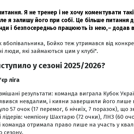
итання. Я не тренер і не хочу коментувати такі 
ле я залишу його при собі. Це більше питання д
нди і безпосередньо працюють із нею,
– додав в
вболівальника, Бойко теж утримався від конкре
і люди, які займаються цим у клубі".
ступило у сезоні 2025/2026?
єр ліга
мішані результати: команда виграла Кубок Украї
явився невдалим, і кияни завершили його лише на
ло 57 очок (17 перемог, 6 нічиїх, 7 поразок), що 
 лідерів: чемпіону Шахтарю (72 очки), ЛНЗ (60 очо
ті команда отримала право лише на участь у квалі
 сезону.