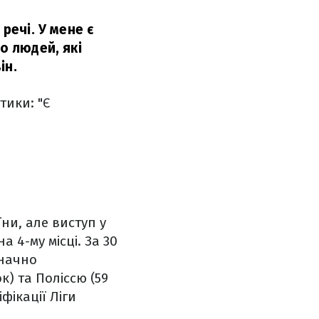
речі. У мене є
о людей, які
ін.
тики: "Є
ни, але виступ у
 4-му місці. За 30
значно
к) та Поліссю (59
фікації Ліги