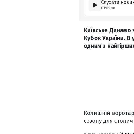
Слухати нови
01:09 хв
Київське Динамо 
Кубок України. В у
одним з найгірших
Колишній воротар
сезону для столич
У кв