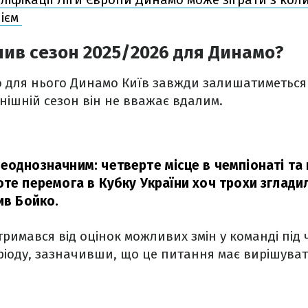
нієм
нив сезон 2025/2026 для Динамо?
що для нього Динамо Київ завжди залишатиметьс
инішній сезон він не вважає вдалим.
еоднозначним: четверте місце в чемпіонаті та 
оте перемога в Кубку України хоч трохи зглади
ив Бойко.
тримався від оцінок можливих змін у команді під 
ріоду, зазначивши, що це питання має вирішува