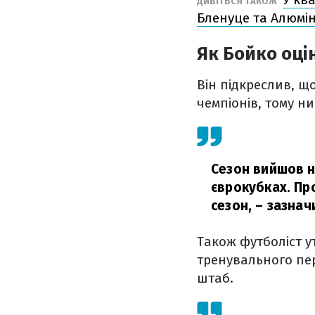
ДИВІТЬСЯ ТАКОЖ
Бленуце та Алюмі
Як Бойко оці
Він підкреслив, 
чемпіонів, тому н
Сезон вийшов н
єврокубках. Пр
сезон,
– зазнач
Також футболіст у
тренувального пе
штаб.