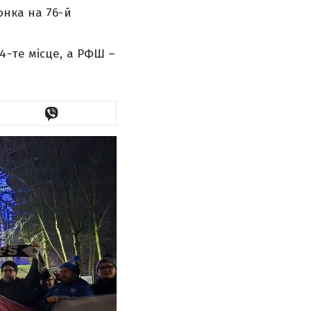
онка на 76-й
4-те місце, а РФШ –