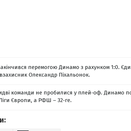
закінчився перемогою Динамо з рахунком 1:0. Єди
івзахисник Олександр Піхальонок.
дві команди не пробилися у плей-оф. Динамо пос
Ліги Європи, а РФШ – 32-ге.
и: