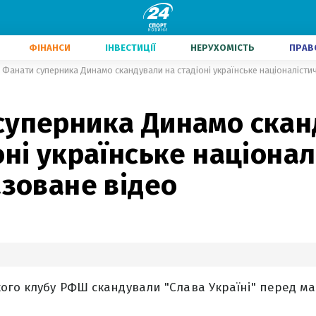
ФІНАНСИ
ІНВЕСТИЦІЇ
НЕРУХОМІСТЬ
ПРАВ
Фанати суперника Динамо скандували на стадіоні українське націоналісти
суперника Динамо скан
оні українське націона
азоване відео
ого клубу РФШ скандували "Слава Україні" перед ма