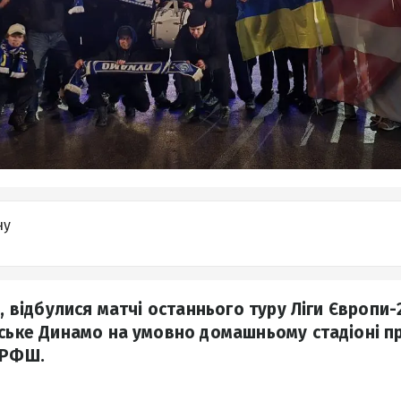
ну
я, відбулися матчі останнього туру Ліги Європи-
вське Динамо на умовно домашньому стадіоні 
 РФШ.