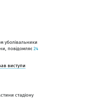
ом уболівальники
їни, повідомляє
24
вав виступи
астини стадіону