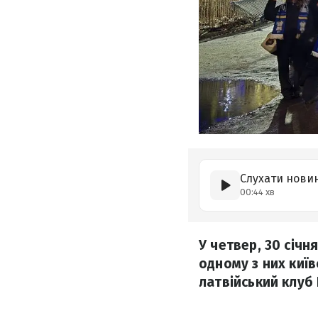
Слухати нови
00:44 хв
У четвер, 30 січн
одному з них киї
латвійський клуб