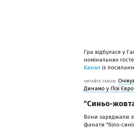
Гра відбулася у Г
номінальних госте
Канал
із посилан
Очіку
ЧИТАЙТЕ ТАКОЖ
Динамо у Лізі Євр
"Синьо-жовт
Вони заряджали зі 
фанати "біло-сині