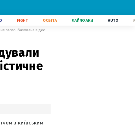
О
FIGHT
ОСВІТА
ЛАЙФХАКИ
AUTO
чне гасло: базоване відео
дували
лістичне
тчем з київським