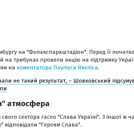
амбургу на "Фолькспаркштадіон". Перед її початк
й на трибунах провели акцію на підтримку Укра
ням на
коментатора Пауліуса Якеліса
.
вали не такий результат, – Шовковський підсуму
опи
а" атмосфера
свого сектора гасло "Слава Україні". З іншої ж ч
х" відповідали "Героям Слава".