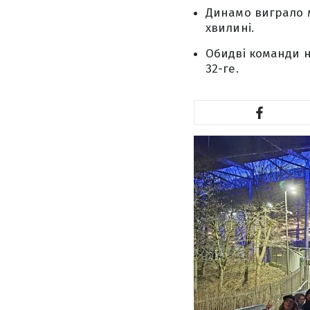
Динамо виграло м
хвилині.
Обидві команди н
32-ге.