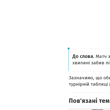
До слова
. Матч 
хвилині забив п
Зазначимо, що оби
турнірній таблиці 
Пов'язані тем