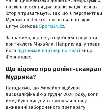
Англії цим кейсом з допінгом. Незрозуміло,
наскільки вся ця дискваліфікація і вся ця
історія триватимуть. Так що в перспективи
Мудрика в Челсі я теж не сильно вірю, –
цитує Єсемова
Sports24.kz
.
Зазначимо, що не усі футбольні персони
критикують Михайла. Наприклад, у травні
його
підтримав партнер по Челсі
Енцо
Фернандес.
Що відомо про допінг-скандал
Мудрика?
Нагадаємо, що Михайло відбуває
дискваліфікацію з грудня 2024 року, коли
йому було висунуто звинувачення у
вживанні забороненого препарату