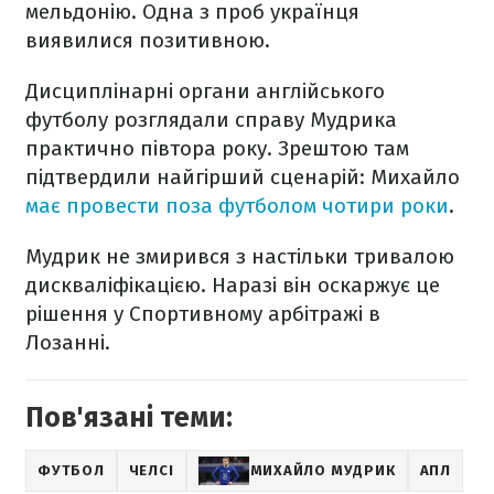
мельдонію. Одна з проб українця
виявилися позитивною.
Дисциплінарні органи англійського
футболу розглядали справу Мудрика
практично півтора року. Зрештою там
підтвердили найгірший сценарій: Михайло
має провести поза футболом чотири роки
.
Мудрик не змирився з настільки тривалою
дискваліфікацією. Наразі він оскаржує це
рішення у Спортивному арбітражі в
Лозанні.
Пов'язані теми:
ФУТБОЛ
ЧЕЛСІ
МИХАЙЛО МУДРИК
АПЛ