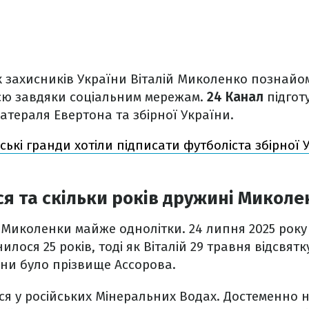
 захисників України Віталій Миколенко познайом
єю завдяки соціальним мережам.
24 Канал
підгот
атераля Евертона та збірної України.
йські гранди хотіли підписати футболіста збірної
я та скільки років дружині Миколе
ія Миколенки майже однолітки. 24 липня 2025 року
лося 25 років, тоді як Віталій 29 травня відсвятк
ни було прізвище Ассорова.
ся у російських Мінеральних Водах. Достеменно н