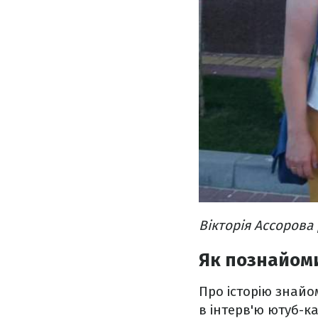
Вікторія Ассорова
Як познайом
Про історію знайо
в інтерв'ю ютуб-к