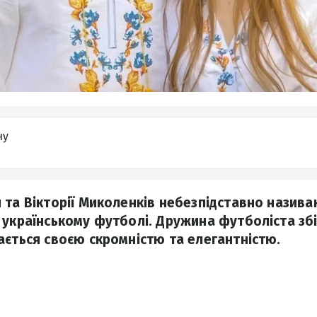
ну
 та Вікторії Миколенків небезпідставно назива
 українському футболі. Дружина футболіста збі
ається своєю скромністю та елегантністю.