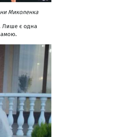
ини Миколенка
ї. Лише є одна
мамою.