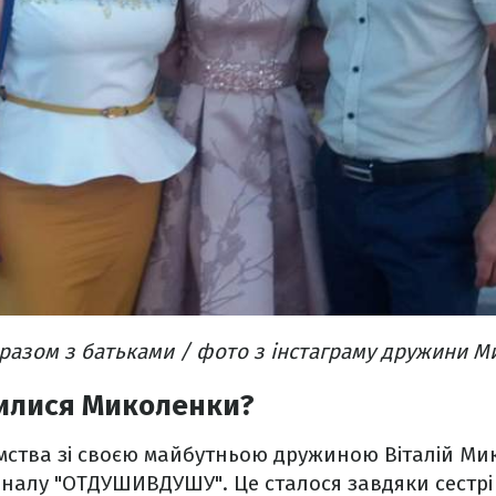
 разом з батьками / фото з інстаграму дружини 
илися Миколенки?
мства зі своєю майбутньою дружиною Віталій Ми
аналу "ОТДУШИВДУШУ". Це сталося завдяки сестрі В