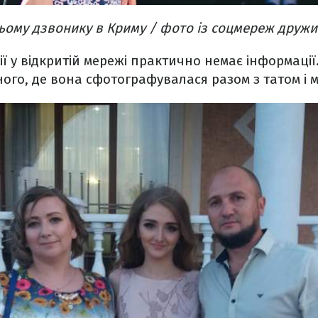
ньому дзвонику в Криму / фото із соцмереж друж
рії у відкритій мережі практично немає інформаці
ного, де вона сфотографувалася разом з татом і 