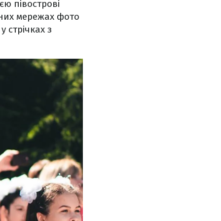
єю півострові
ьних мережах фото
у стрічках з