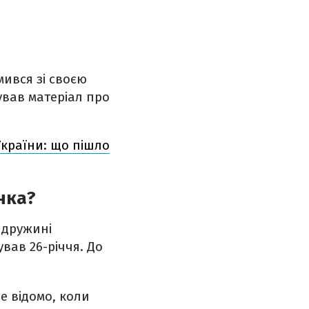
ився зі своєю
ував матеріал про
 України: що пішло
нка?
 дружині
ував 26-річчя. До
е відомо, коли