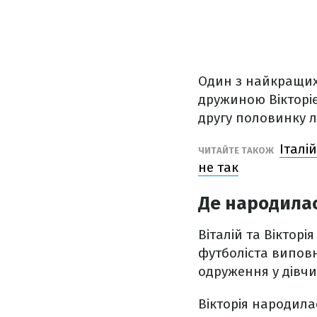
Один з найкращих
дружиною Вікторі
другу половинку л
Італі
ЧИТАЙТЕ ТАКОЖ
не так
Де народилас
Віталій та Віктор
футболіста виповни
одруження у дівчи
Вікторія народила