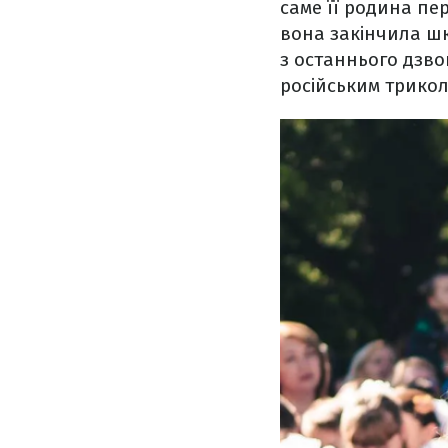
саме її родина пе
вона закінчила шк
з останнього дзво
російським трико