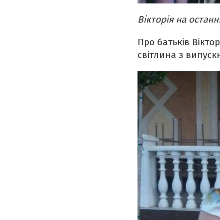
Вікторія на остан
Про батьків Вікто
світлина з випуск