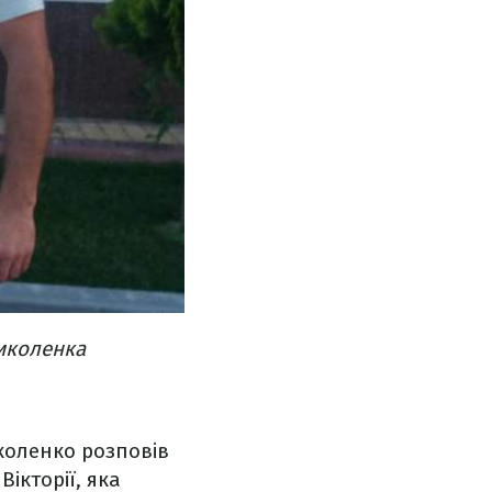
Миколенка
коленко розповів
ікторії, яка