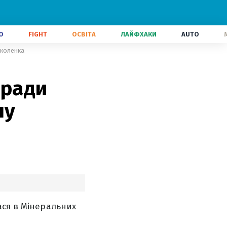
О
FIGHT
ОСВІТА
ЛАЙФХАКИ
AUTO
иколенка
аради
ну
ася в Мінеральних