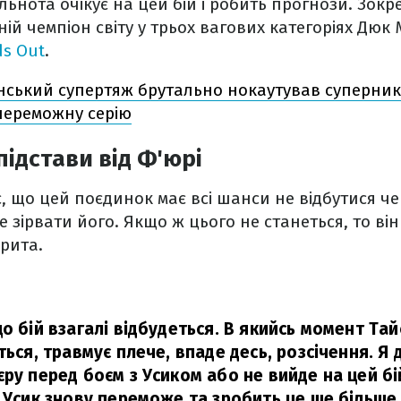
ільнота очікує на цей бій і робить прогнози. Зок
ій чемпіон світу у трьох вагових категоріях Дюк 
s Out
.
нський супертяж брутально нокаутував суперни
переможну серію
підстави від Ф'юрі
 що цей поєдинок має всі шанси не відбутися че
 зірвати його. Якщо ж цього не станеться, то він
рита.
о бій взагалі відбудеться. В якийсь момент Та
ться, травмує плече, впаде десь, розсічення. Я
ру перед боєм з Усиком або не вийде на цей бій
о Усик знову переможе та зробить це ще більше 