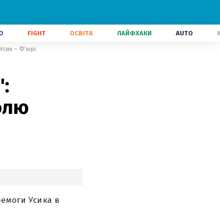
О
FIGHT
ОСВІТА
ЛАЙФХАКИ
AUTO
Усик – Ф'юрі
:
олю
ремоги Усика в