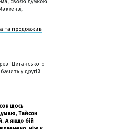
рема, своєю думкою
Маккензі,
ка та продовжив
рез "Циганського
 бачить у другій
йсон щось
 думаю, Тайсон
. А якщо бій
впевнено, ніж у