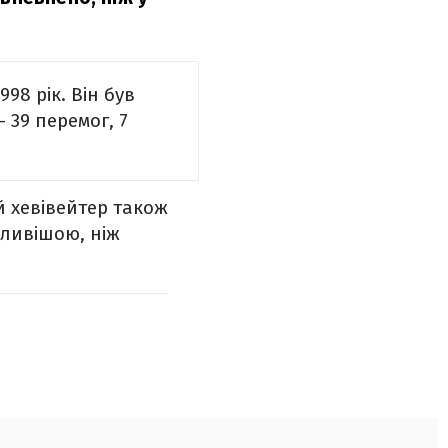
98 рік. Він був
– 39 перемог, 7
й хевівейтер також
нливішою, ніж