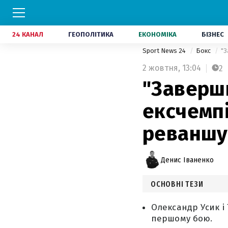
24 КАНАЛ
ГЕОПОЛІТИКА
ЕКОНОМІКА
БІЗНЕС
Sport News 24
Бокс
"З
2 жовтня,
13:04
2
"Заверши
ексчемп
реваншу 
Денис Іваненко
ОСНОВНІ ТЕЗИ
Олександр Усик і
першому бою.