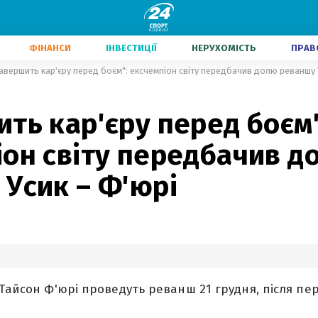
ФІНАНСИ
ІНВЕСТИЦІЇ
НЕРУХОМІСТЬ
ПРАВ
авершить кар'єру перед боєм": ексчемпіон світу передбачив долю реваншу 
ть кар'єру перед боєм"
іон світу передбачив д
Усик – Ф'юрі
 Тайсон Ф'юрі проведуть реванш 21 грудня, після пе