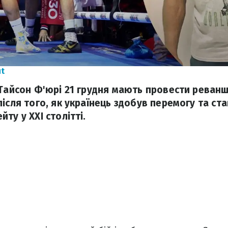
ut
 Тайсон Ф'юрі 21 грудня мають провести реванш.
після того, як українець здобув перемогу та ст
ту у XXI столітті.