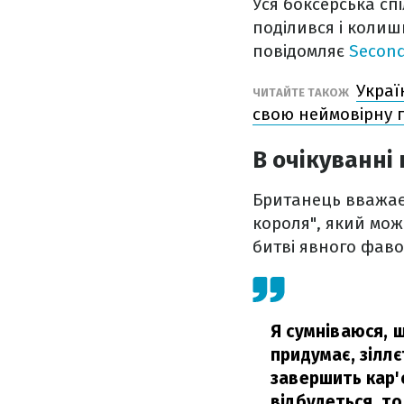
Уся боксерська сп
поділився і колишн
повідомляє
Second
Украї
ЧИТАЙТЕ ТАКОЖ
свою неймовірну 
В очікуванні 
Британець вважає,
короля", який може
битві явного фаво
Я сумніваюся, щ
придумає, зіллє
завершить кар'є
відбудеться, т