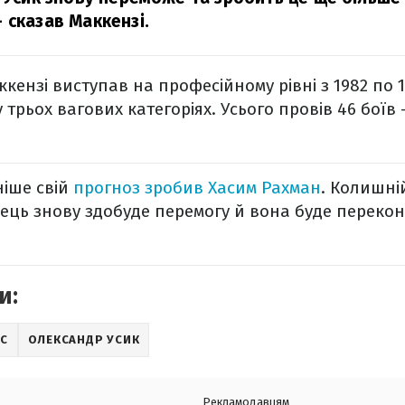
 сказав Маккензі.
ккензі виступав на професійному рівні з 1982 по 19
 трьох вагових категоріях. Усього провів 46 боїв 
ніше свій
прогноз зробив Хасим Рахман
. Колишні
ець знову здобуде перемогу й вона буде переко
и:
С
ОЛЕКСАНДР УСИК
Рекламодавцям