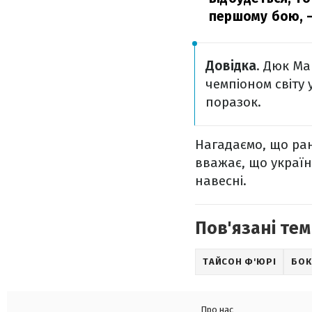
першому бою,
–
Довідка
. Дюк Ма
чемпіоном світу у
поразок.
Нагадаємо, що ра
вважає, що україн
навесні.
Пов'язані тем
ТАЙСОН Ф'ЮРІ
БОК
Про нас