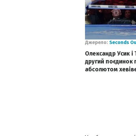
Джерело:
Seconds O
Олександр Усик і
другий поєдинок 
абсолютом хевівей