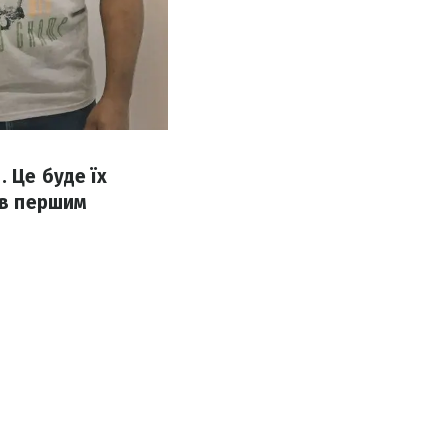
 Це буде їх
ав першим