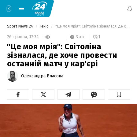
Sport News 24
Теніс
 "Це моя мрія": Світоліна зізналася, де хоче провести останній матч у кар'єрі 
3 хв
26 травня,
12:34
1
"Це моя мрія": Світоліна
зізналася, де хоче провести
останній матч у кар'єрі
Олександра Власова