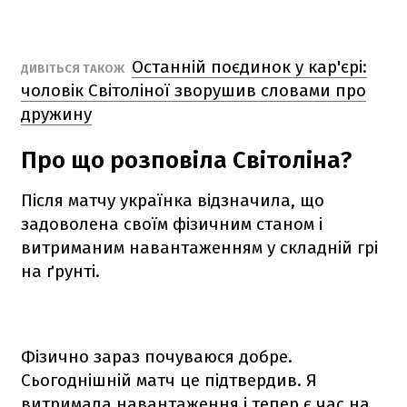
Останній поєдинок у кар'єрі:
ДИВІТЬСЯ ТАКОЖ
чоловік Світоліної зворушив словами про
дружину
Про що розповіла Світоліна?
Після матчу українка відзначила, що
задоволена своїм фізичним станом і
витриманим навантаженням у складній грі
на ґрунті.
Фізично зараз почуваюся добре.
Сьогоднішній матч це підтвердив. Я
витримала навантаження і тепер є час на