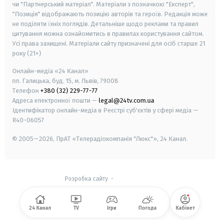
чи "Партнерський матеріал". Матеріали з позначкою "Експерт",
"Позиція" відображають позицію авторів та героїв. Редакція може
не поділяти їхніх поглядів. Детальніше щодо реклами та правил
цитування можна ознайомитись в правилах користування сайтом.
Усі права захищені.
Матеріали сайту призначені для осіб старше
21
року (21+)
Онлайн-медіа «24 Канал»
пл. Галицька, буд. 15, м. Львів, 79008
Телефон
+380 (32) 229-77-77
Адреса електронної пошти —
legal@24tv.com.ua
Ідентифікатор онлайн-медіа в Реєстрі суб'єктів у сфері медіа —
R40-06057
© 2005—2026,
ПрАТ «Телерадіокомпанія "Люкс"», 24 Канал.
Розробка сайту
-
24 Канал
TV
Ігри
Погода
Кабінет