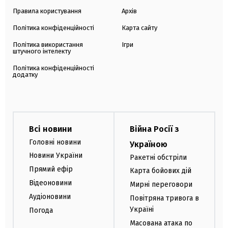
Правила користування
Архів
Політика конфіденційності
Карта сайту
Політика використання
Ігри
штучного інтелекту
Політика конфіденційності
додатку
Всі новини
Війна Росії з
Головні новини
Україною
Новини України
Ракетні обстріли
Прямий ефір
Карта бойових дій
Відеоновини
Мирні переговори
Аудіоновини
Повітряна тривога в
Україні
Погода
Масована атака по