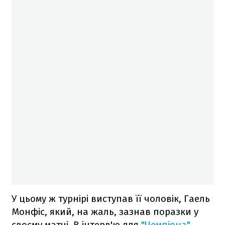
У цьому ж турнірі виступав її чоловік, Гаель
Монфіс, який, на жаль, зазнав поразки у
своєму матчі. В інтерв'ю для
"Чемпіона"