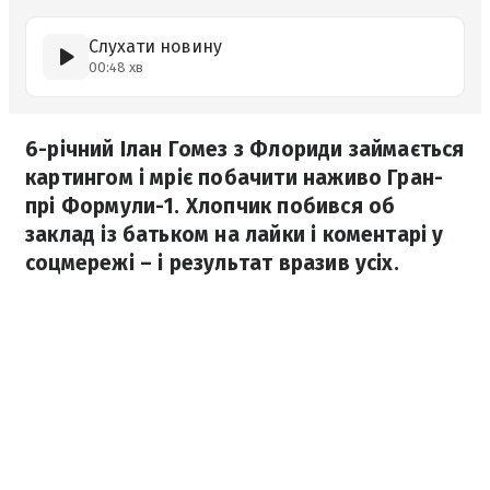
Слухати новину
00:48 хв
6-річний Ілан Гомез з Флориди займається
картингом і мріє побачити наживо Гран-
прі Формули-1. Хлопчик побився об
заклад із батьком на лайки і коментарі у
соцмережі – і результат вразив усіх.