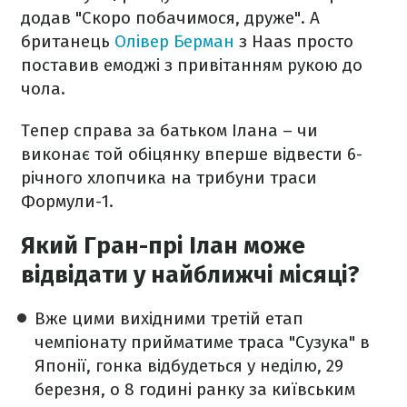
додав "Скоро побачимося, друже". А
британець
Олівер Берман
з Haas просто
поставив емоджі з привітанням рукою до
чола.
Тепер справа за батьком Ілана – чи
виконає той обіцянку вперше відвести 6-
річного хлопчика на трибуни траси
Формули-1.
Який Гран-прі Ілан може
відвідати у найближчі місяці?
Вже цими вихідними третій етап
чемпіонату прийматиме траса "Сузука" в
Японії, гонка відбудеться у неділю, 29
березня, о 8 годині ранку за київським