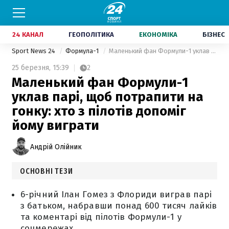
24 КАНАЛ
ГЕОПОЛІТИКА
ЕКОНОМІКА
БІЗНЕС
Sport News 24
Формула-1
Маленький фан Формули-1 уклав парі, щоб потрапити на гонку: хто з пілотів допоміг йому виграти
25 березня,
15:39
2
Маленький фан Формули-1
уклав парі, щоб потрапити на
гонку: хто з пілотів допоміг
йому виграти
Андрій Олійник
ОСНОВНІ ТЕЗИ
6-річний Ілан Гомез з Флориди виграв парі
з батьком, набравши понад 600 тисяч лайків
та коментарі від пілотів Формули-1 у
соцмережах.