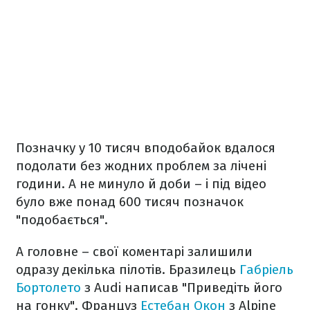
Позначку у 10 тисяч вподобайок вдалося
подолати без жодних проблем за лічені
години. А не минуло й доби – і під відео
було вже понад 600 тисяч позначок
"подобається".
А головне – свої коментарі залишили
одразу декілька пілотів. Бразилець
Габріель
Бортолето
з Audi написав "Приведіть його
на гонку". Француз
Естебан Окон
з Alpine