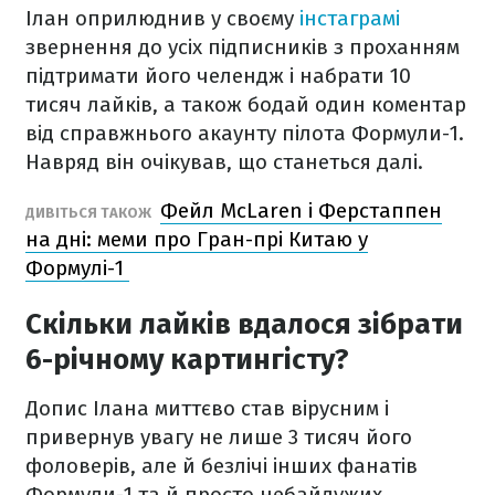
Ілан оприлюднив у своєму
інстаграмі
звернення до усіх підписників з проханням
підтримати його челендж і набрати 10
тисяч лайків, а також бодай один коментар
від справжнього акаунту пілота Формули-1.
Навряд він очікував, що станеться далі.
Фейл McLaren і Ферстаппен
ДИВІТЬСЯ ТАКОЖ
на дні: меми про Гран-прі Китаю у
Формулі-1
Скільки лайків вдалося зібрати
6-річному картингісту?
Допис Ілана миттєво став вірусним і
привернув увагу не лише 3 тисяч його
фоловерів, але й безлічі інших фанатів
Формули-1 та й просто небайдужих