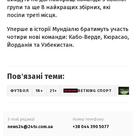
групи та ще 8 найкращих збірних, які
посіли треті місця.
Уперше в історії Мундіалю братимуть участь
чотири нові команди: Кабо-Верде, Кюрасао,
Йорданія та Узбекистан.
Повʼязані теми:
ФУТБОЛ
18+
21+
BETKING СПОРТ
Ч
E-mail редакції
Номер телефону:
news24@24tv.com.ua
+38 044 390 5077