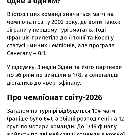
одне з одним?
В історії цих команд значиться матч на
чемпіонаті світу 2002 року, де вони також
зіграли у першому турі змагань. Тоді
Франція прилетіла до Японії та Кореї у
статусі чинних чемпіонів, але програла
Сенегалу – 0:1.
У підсумку, Зінедін Зідан та його партнери
по збірній не вийшли в 1/8, а сенегальці
дістались до чвертьфіналу.
Про чемпіонат світу-2026
Загалом на турнірі відбудеться 104 матчі
(раніше було 64), а збірні розподілені на 12
груп по чотири команди. До 1/16 фіналу
вийдуть по дві найкращі команди з кожної