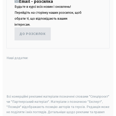
Email - розсилка
Будьте в курсі всіх новин і оновлень!
Перейдіть на сторінку наших розсилок, щоб
обрати ті, що відповідають вашим
інтересам.
ДО РОЗСИЛОК
Наші додатки:
android
apple
smart tv
samsung smart tv
Всі комерційні рекламні матеріали позначені словами "Спецпроєкт"
чи "Партнерський матеріал". Матеріали з позначкою "Експерт",
"Позиція" відображають позицію авторів та героїв. Редакція може
не поділяти їхніх поглядів. Детальніше щодо реклами та правил