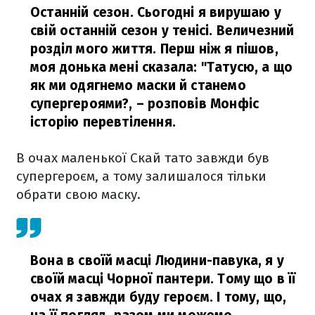
Останній сезон. Сьогодні я вирушаю у
свій останній сезон у тенісі. Величезний
розділ мого життя. Перш ніж я пішов,
моя донька мені сказала: "Татусю, а що
як ми одягнемо маски й станемо
супергероями?,
– розповів Монфіс
історію перевтілення.
В очах маленької Скай тато завжди був
супергероєм, а тому залишалося тільки
обрати свою маску.
Вона в своїй масці Людини-павука, я у
своїй масці Чорної пантери. Тому що в її
очах я завжди буду героєм. І тому, що,