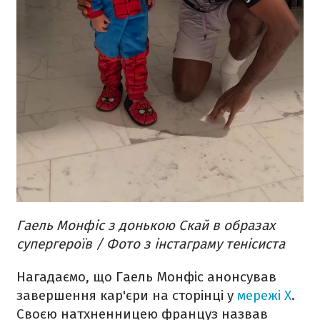
Гаель Монфіс з донькою Скай в образах
супергероїв / Фото з інстаграму тенісиста
Нагадаємо, що Гаель Монфіс анонсував
завершення кар'єри на сторінці у
мережі Х
.
Своєю натхненницею француз назвав