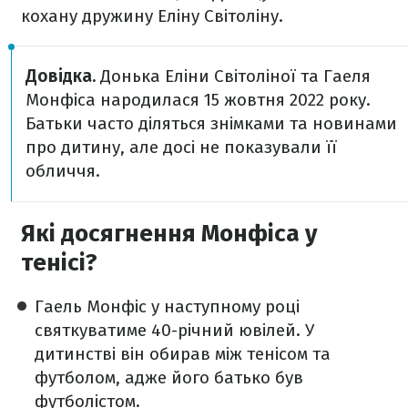
кохану дружину Еліну Світоліну.
Довідка.
Донька Еліни Світоліної та Гаеля
Монфіса народилася 15 жовтня 2022 року.
Батьки часто діляться знімками та новинами
про дитину, але досі не показували її
обличчя.
Які досягнення Монфіса у
тенісі?
Гаель Монфіс у наступному році
святкуватиме 40-річний ювілей. У
дитинстві він обирав між тенісом та
футболом, адже його батько був
футболістом.