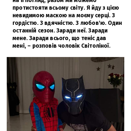
на її погляд, разом ми можемо
протистояти всьому світу. Я йду з цією
невидимою маскою на моєму серці. З
гордістю. З вдячністю. З любов'ю. Один
останній сезон. Заради неї. Заради
мене. Заради всього, що теніс дав
мені,
– розповів чоловік Світоліної.