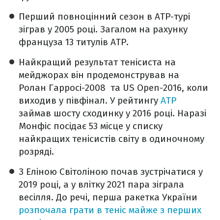
Перший повноцінний сезон в ATP-турі
зіграв у 2005 році. Загалом на рахунку
француза 13 титулів ATP.
Найкращий результат тенісиста на
мейджорах він продемонстрував на
Ролан Гарросі-2008 та US Open-2016, коли
виходив у півфінал. У рейтингу
ATP
займав шосту сходинку у 2016 році. Наразі
Монфіс посідає 53 місце у списку
найкращих тенісистів світу в одиночному
розряді.
З Еліною Світоліною почав зустрічатися у
2019 році, а у влітку 2021 пара зіграла
весілля. До речі, перша ракетка України
розпочала грати в теніс майже з перших