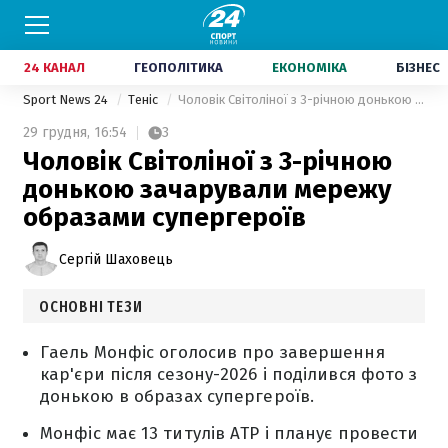
24 КАНАЛ
ГЕОПОЛІТИКА
ЕКОНОМІКА
БІЗНЕС
Sport News 24
Теніс
Чоловік Світоліної з 3-річною донькою зачарували мережу образами супергероїв
29 грудня,
16:54
3
Чоловік Світоліної з 3-річною
донькою зачарували мережу
образами супергероїв
Сергій Шаховець
ОСНОВНІ ТЕЗИ
Гаель Монфіс оголосив про завершення
кар'єри після сезону-2026 і поділився фото з
донькою в образах супергероїв.
Монфіс має 13 титулів ATP і планує провести