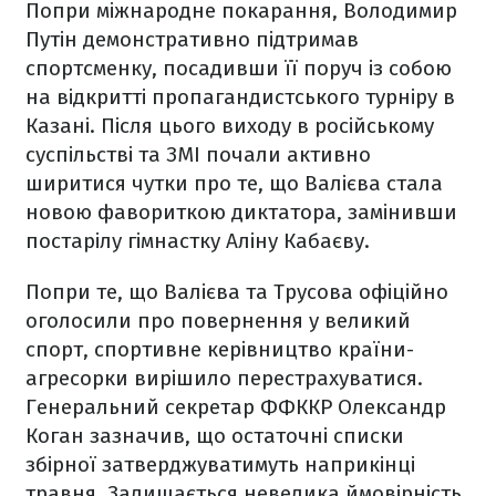
Попри міжнародне покарання, Володимир
Путін демонстративно підтримав
спортсменку, посадивши її поруч із собою
на відкритті пропагандистського турніру в
Казані. Після цього виходу в російському
суспільстві та ЗМІ почали активно
ширитися чутки про те, що Валієва стала
новою фавориткою диктатора, замінивши
постарілу гімнастку Аліну Кабаєву.
Попри те, що Валієва та Трусова офіційно
оголосили про повернення у великий
спорт, спортивне керівництво країни-
агресорки вирішило перестрахуватися.
Генеральний секретар ФФККР Олександр
Коган зазначив, що остаточні списки
збірної затверджуватимуть наприкінці
травня. Залишається невелика ймовірність,