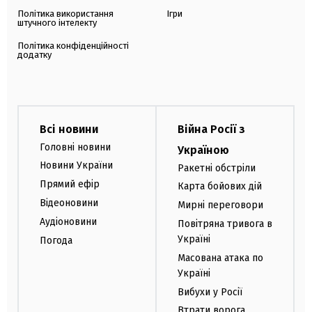
Політика використання
Ігри
штучного інтелекту
Політика конфіденційності
додатку
Всі новини
Війна Росії з
Головні новини
Україною
Новини України
Ракетні обстріли
Прямий ефір
Карта бойових дій
Відеоновини
Мирні переговори
Аудіоновини
Повітряна тривога в
Україні
Погода
Масована атака по
Україні
Вибухи у Росії
Втрати ворога