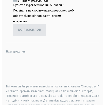
Email - розсилка
Будьте в курсі всіх новин і оновлень!
Перейдіть на сторінку наших розсилок, щоб
обрати ті, що відповідають вашим
інтересам.
ДО РОЗСИЛОК
Наші додатки:
android
apple
smart tv
samsung smart tv
Всі комерційні рекламні матеріали позначені словами "Спецпроєкт"
чи "Партнерський матеріал". Матеріали з позначкою "Експерт",
"Позиція" відображають позицію авторів та героїв. Редакція може
не поділяти їхніх поглядів. Детальніше щодо реклами та правил