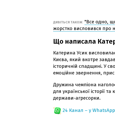
"Все одно, щ
ДИВІТЬСЯ ТАКОЖ
жорстко висловився про н
Що написала Кате
Катерина Усик висловилас
Києва, який вкотре завдав
історичній спадщині. У св
емоційне звернення, прис
Дружина чемпіона наголос
для української історії та
держави-агресорки.
24 Канал – у WhatsApp