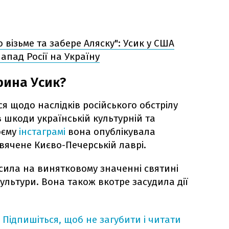
о візьме та забере Аляску": Усик у США
апад Росії на Україну
рина Усик?
я щодо наслідків російського обстрілу
 шкоди українській культурній та
оєму
інстаграмі
вона опублікувала
вячене Києво-Печерській лаврі.
ила на винятковому значенні святині
 культури. Вона також вкотре засудила дії
Підпишіться, щоб не загубити і читати