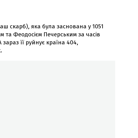
ш скарб), яка була заснована у 1051
м та Феодосієм Печерським за часів
 зараз її руйнує країна 404,
.