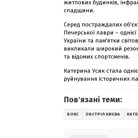
житлових будинків, інфрас
спадщини.
Серед постраждалих об'єк
Печерської лаври – одніє
України та пам'ятки світо
викликали широкий резона
та відомих спортсменів.
Катерина Усик стала однією
руйнування історичних пам
Повʼязані теми:
БОКС
ОБСТРІЛ КИЄВА
КАТЕ