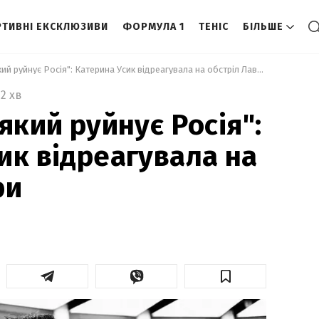
ТИВНІ ЕКСКЛЮЗИВИ
ФОРМУЛА 1
ТЕНІС
БІЛЬШЕ
 "Наш скарб, який руйнує Росія": Катерина Усик відреагувала на обстріл Лаври 
2 хв
який руйнує Росія":
ик відреагувала на
ри