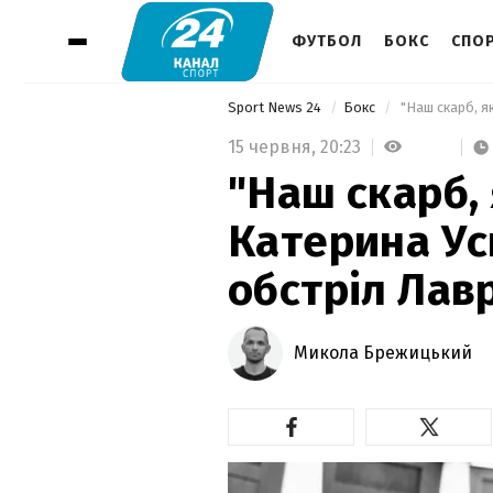
ФУТБОЛ
БОКС
СПОР
Sport News 24
Бокс
15 червня,
20:23
"Наш скарб, 
Катерина Ус
обстріл Лав
Микола Брежицький