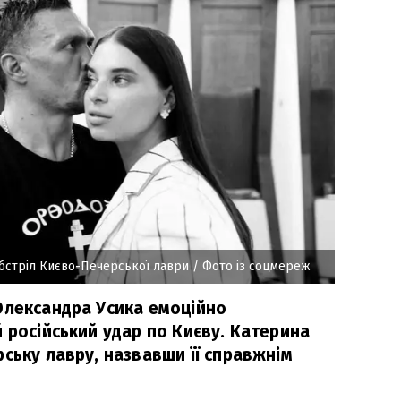
обстріл Києво-Печерської лаври
/ Фото із соцмереж
Олександра Усика емоційно
 російський удар по Києву. Катерина
ську лавру, назвавши її справжнім