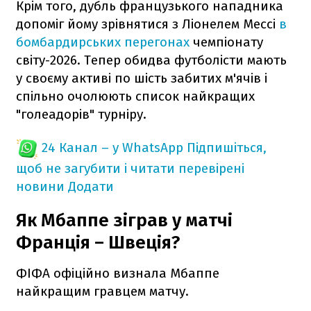
Крім того, дубль французького нападника
допоміг йому зрівнятися з Ліонелем Мессі
в
бомбардирських перегонах
чемпіонату
світу-2026. Тепер обидва футболісти мають
у своєму активі по шість забитих м'ячів і
спільно очолюють список найкращих
"голеадорів" турніру.
24 Канал – у WhatsApp
Підпишіться,
щоб не загубити і читати перевірені
новини
Додати
Як Мбаппе зіграв у матчі
Франція – Швеція?
ФІФА офіційно визнала Мбаппе
найкращим гравцем матчу.