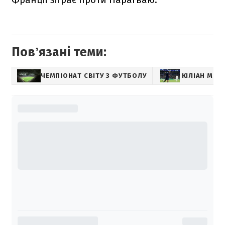
Повʼязані теми:
ЧЕМПІОНАТ СВІТУ З ФУТБОЛУ
КІЛІАН МБА