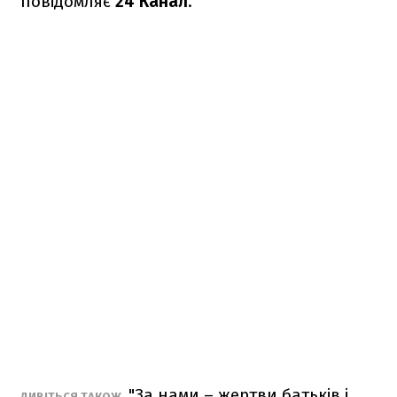
повідомляє
24 Канал
.
"За нами – жертви батьків і
ДИВІТЬСЯ ТАКОЖ