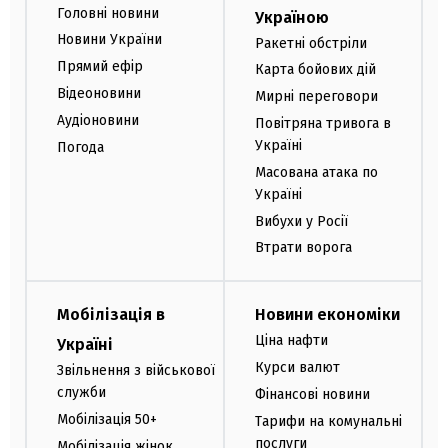
Головні новини
Україною
Новини України
Ракетні обстріли
Прямий ефір
Карта бойових дій
Відеоновини
Мирні переговори
Аудіоновини
Повітряна тривога в
Україні
Погода
Масована атака по
Україні
Вибухи у Росії
Втрати ворога
Мобілізація в
Новини економіки
Ціна нафти
Україні
Курси валют
Звільнення з військової
служби
Фінансові новини
Мобілізація 50+
Тарифи на комунальні
послуги
Мобілізація жінок