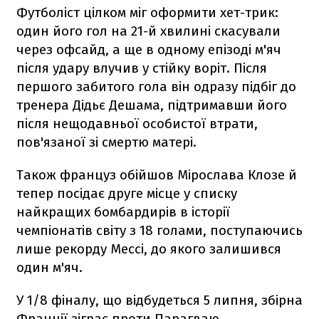
Футболіст цілком міг оформити хет-трик:
один його гол на 21-й хвилині скасували
через офсайд, а ще в одному епізоді м'яч
після удару влучив у стійку воріт. Після
першого забитого гола він одразу підбіг до
тренера Дідьє Дешама, підтримавши його
після нещодавньої особистої втрати,
пов'язаної зі смертю матері.
Також француз обійшов Мірослава Клозе й
тепер посідає друге місце у списку
найкращих бомбардирів в історії
чемпіонатів світу з 18 голами, поступаючись
лише рекорду Мессі, до якого залишився
один м'яч.
У 1/8 фіналу, що відбудеться 5 липня, збірна
Франції зіграє проти Парагваю.