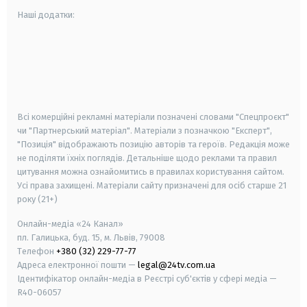
Наші додатки:
android
apple
smart tv
samsung smart tv
Всі комерційні рекламні матеріали позначені словами "Спецпроєкт"
чи "Партнерський матеріал". Матеріали з позначкою "Експерт",
"Позиція" відображають позицію авторів та героїв. Редакція може
не поділяти їхніх поглядів. Детальніше щодо реклами та правил
цитування можна ознайомитись в правилах користування сайтом.
Усі права захищені.
Матеріали сайту призначені для осіб старше
21
року (21+)
Онлайн-медіа «24 Канал»
пл. Галицька, буд. 15, м. Львів, 79008
Телефон
+380 (32) 229-77-77
Адреса електронної пошти —
legal@24tv.com.ua
Ідентифікатор онлайн-медіа в Реєстрі суб'єктів у сфері медіа —
R40-06057