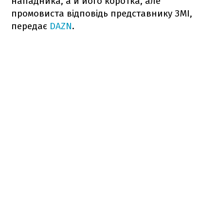
нападника, а й його коротка, але
промовиста відповідь представнику ЗМІ,
передає
DAZN
.