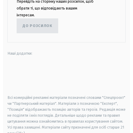
Перейдіть на сторінку наших розсилок, щоб
обрати ті, що відповідають вашим
інтересам.
ДО РОЗСИЛОК
Наші додатки:
android
apple
smart tv
samsung smart tv
Всі комерційні рекламні матеріали позначені словами "Спецпроєкт"
чи "Партнерський матеріал". Матеріали з позначкою "Експерт",
"Позиція" відображають позицію авторів та героїв. Редакція може
не поділяти їхніх поглядів. Детальніше щодо реклами та правил
цитування можна ознайомитись в правилах користування сайтом.
Усі права захищені.
Матеріали сайту призначені для осіб старше
21