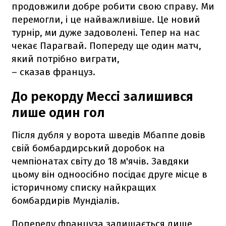
продовжили добре робити свою справу. Ми
перемогли, і це найважливіше. Це новий
турнір, ми дуже задоволені. Тепер на нас
чекає Парагвай. Попереду ще один матч,
який потрібно виграти,
– сказав француз.
До рекорду Мессі залишився
лише один гол
Після дубля у ворота шведів Мбаппе довів
свій бомбардирський доробок на
чемпіонатах світу до 18 м'ячів. Завдяки
цьому він одноосібно посідає друге місце в
історичному списку найкращих
бомбардирів Мундіалів.
Попереду француза залишається лише