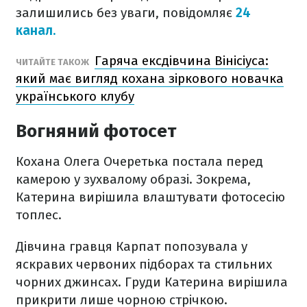
залишились без уваги, повідомляє
24
канал.
Гаряча ексдівчина Вінісіуса:
ЧИТАЙТЕ ТАКОЖ
який має вигляд кохана зіркового новачка
українського клубу
Вогняний фотосет
Кохана Олега Очеретька постала перед
камерою у зухвалому образі. Зокрема,
Катерина вирішила влаштувати фотосесію
топлес.
Дівчина гравця Карпат попозувала у
яскравих червоних підборах та стильних
чорних джинсах. Груди Катерина вирішила
прикрити лише чорною стрічкою.