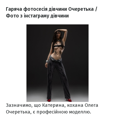
Гаряча фотосесія дівчини Очеретька /
Фото з інстаграму дівчини
Зазначимо, що Катерина, кохана Олега
Очеретька, є професійною моделлю.