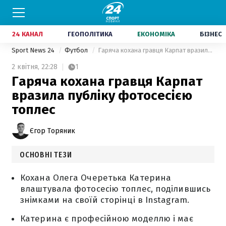
24 КАНАЛ
ГЕОПОЛІТИКА
ЕКОНОМІКА
БІЗНЕС
Sport News 24
Футбол
Гаряча кохана гравця Карпат вразила публіку фотосесією топлес
2 квітня,
22:28
1
Гаряча кохана гравця Карпат
вразила публіку фотосесією
топлес
Єгор Торяник
ОСНОВНІ ТЕЗИ
Кохана Олега Очеретька Катерина
влаштувала фотосесію топлес, поділившись
знімками на своїй сторінці в Instagram.
Катерина є професійною моделлю і має