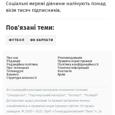
Соціальні мережі дівчини налічують понад
вісім тисяч підписників.
Пов'язані теми:
ФУТБОЛ
ФК КАРПАТИ
Про нас
Рекламодавцям
Редакція
Правила користування
Редакційна політика
Політика конфіденційності
Про телеканал
Технічна інформація
Телеведучі
Контакти
Вакансії
Архів
Структура власності
Всі комерційні рекламні матеріали позначені словами
"Спецпроєкт", "Партнерський матеріал", "Експерт", "Позиція".
Детальніше щодо реклами та правил цитування можна
ознайомитись в правилах користування сайтом. Усі права
захищені. © 2005—2021, ПрАТ «Телерадіокомпанія "Люкс"», 24